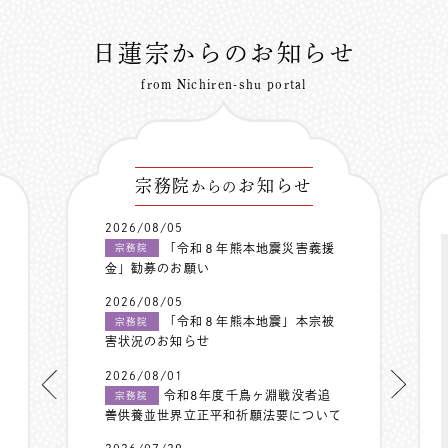
日蓮宗からのお知らせ
from Nichiren-shu portal
宗務院
お知らせ
からの
2026/08/05
「令和８年熊本地震災害義援
宗務院
金」勧募のお願い
2026/08/05
「令和８年熊本地震」本宗被
宗務院
害状況のお知らせ
2026/08/01
令和8年度千鳥ヶ淵戦没者追
宗務院
善供養並世界立正平和祈願法要について