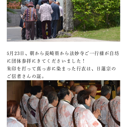
5月23日、朝から長崎県から法妙寺ご一行様が自坊
に団体参拝にきてくださいました！
朱印を打って真っ赤に染まった行衣は、日蓮宗の
ご信者さんの証。