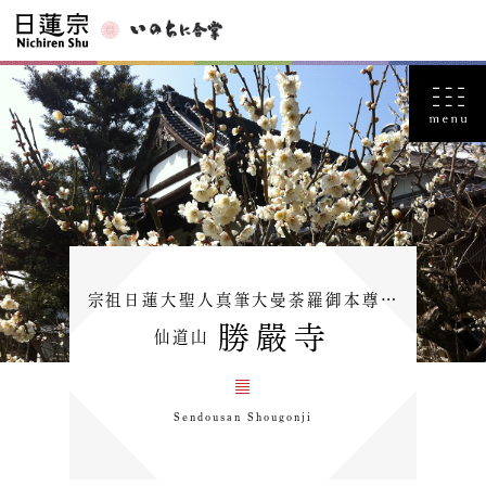
宗祖日蓮大聖人真筆大曼荼羅御本尊…
勝嚴寺
仙道山
Sendousan Shougonji