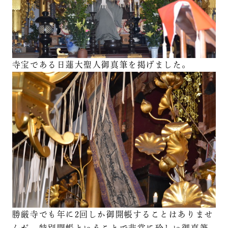
寺宝である日蓮大聖人御真筆を掲げました。
勝厳寺でも年に2回しか御開帳することはありませ
んが、特別開帳ということで非常に珍しい御真筆