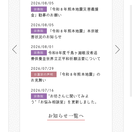
2026/08/05
「令和８年熊本地震災害義援
宗務院
金」勧募のお願い
2026/08/05
「令和８年熊本地震」本宗被
宗務院
害状況のお知らせ
2026/08/01
令和8年度千鳥ヶ淵戦没者追
宗務院
善供養並世界立正平和祈願法要について
2026/07/29
「令和８年熊本地震」の
日蓮宗の声明
お見舞い
2026/07/16
”お坊さんに聞いてみよ
宗務院
う”「お悩み相談室」を更新しました。
お知らせ一覧へ