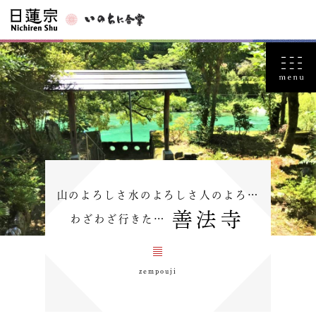
山のよろしさ水のよろしさ人のよろ…
善法寺
わざわざ行きた…
zempouji