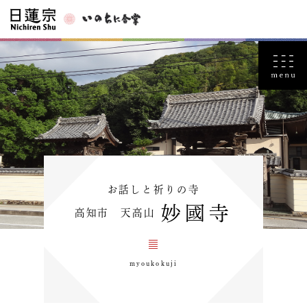
お話しと祈りの寺
妙國寺
高知市 天高山
myoukokuji