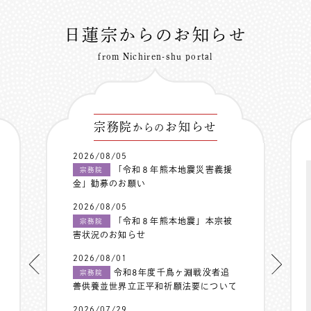
日蓮宗からのお知らせ
from Nichiren-shu portal
宗務院
お知らせ
からの
2026/08/05
「令和８年熊本地震災害義援
宗務院
金」勧募のお願い
2026/08/05
「令和８年熊本地震」本宗被
宗務院
害状況のお知らせ
2026/08/01
令和8年度千鳥ヶ淵戦没者追
宗務院
善供養並世界立正平和祈願法要について
2026/07/29