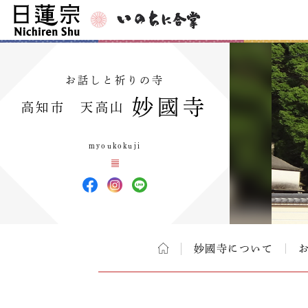
お話しと祈りの寺
妙國寺
高知市 天高山
myoukokuji
妙國寺について