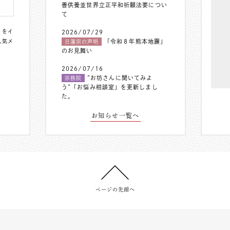
善供養並世界立正平和祈願法要につい
て
〟をイ
2026/07/29
人気メ
「令和８年熊本地震」
日蓮宗の声明
のお見舞い
2026/07/16
”お坊さんに聞いてみよ
宗務院
う”「お悩み相談室」を更新しまし
た。
お知らせ一覧へ
ページの先頭へ