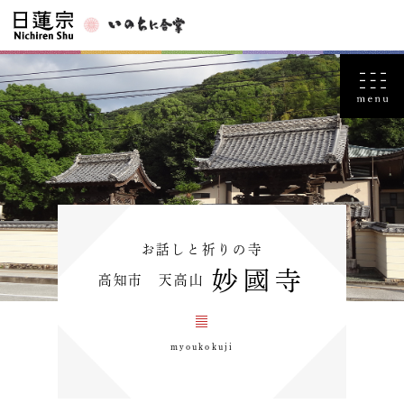
お話しと祈りの寺
妙國寺
高知市 天高山
myoukokuji