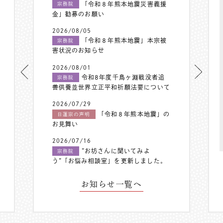
「令和８年熊本地震災害義援
宗務院
金」勧募のお願い
2026/08/05
「令和８年熊本地震」本宗被
宗務院
害状況のお知らせ
2026/08/01
令和8年度千鳥ヶ淵戦没者追
宗務院
善供養並世界立正平和祈願法要について
2026/07/29
「令和８年熊本地震」の
日蓮宗の声明
お見舞い
2026/07/16
”お坊さんに聞いてみよ
宗務院
う”「お悩み相談室」を更新しました。
お知らせ一覧へ