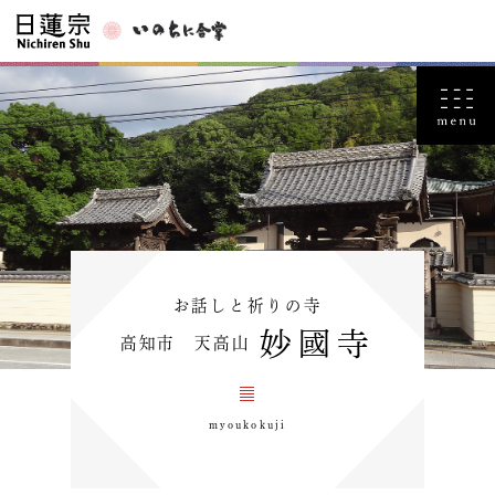
お話しと祈りの寺
妙國寺
高知市 天高山
myoukokuji