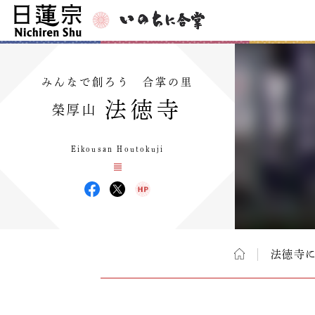
みんなで創ろう 合掌の里
法徳寺
榮厚山
Eikousan Houtokuji
法徳寺