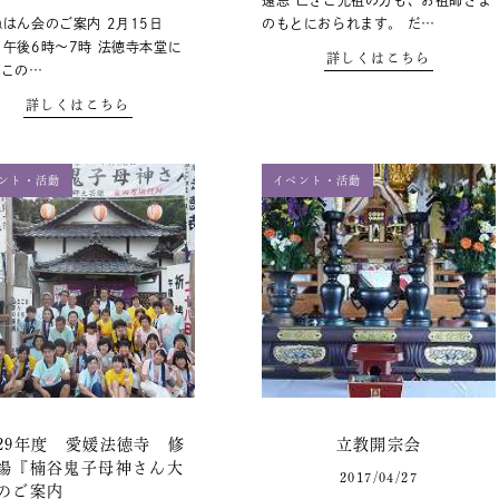
遠忌 亡きご先祖の方も、お祖師さま
はん会のご案内 2月15日
のもとにおられます。 だ…
午後6時～7時 法徳寺本堂に
詳しくはこちら
この…
詳しくはこちら
ント・活動
イベント・活動
29年度 愛媛法徳寺 修
立教開宗会
場『楠谷鬼子母神さん大
2017/04/27
のご案内