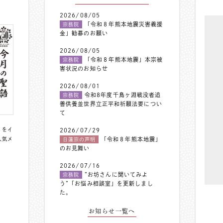
2026/08/05
「令和８年熊本地震災害義援
宗務院
金」勧募のお願い
2026/08/05
「令和８年熊本地震」本宗被
宗務院
害状況のお知らせ
2026/08/01
令和8年度千鳥ヶ淵戦没者追
宗務院
善供養並世界立正平和祈願法要につい
て
〟をイ
2026/07/29
人気メ
「令和８年熊本地震」
日蓮宗の声明
のお見舞い
2026/07/16
”お坊さんに聞いてみよ
宗務院
う”「お悩み相談室」を更新しまし
た。
お知らせ一覧へ