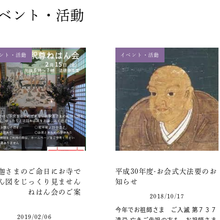
ベント・活動
ント・活動
イベント・活動
迦さまのご命日にお寺で
平成30年度-お会式大法要のお
ん図をじっくり見ません
知らせ
？ ねはん会のご案
2018/10/17
今年でお祖師さま ご入滅 第７３７
2019/02/06