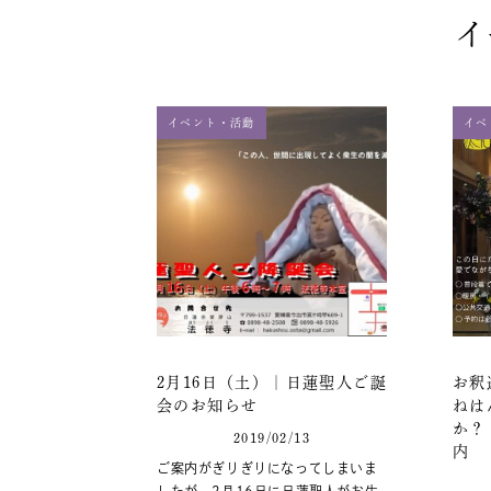
イ
イベント・活動
イベ
2月16日（土）｜日蓮聖人ご誕
お釈
会のお知らせ
ねは
か
2019/02/13
内
ご案内がぎりぎりになってしまいま