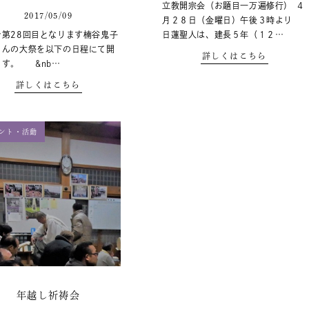
立教開宗会（お題目一万遍修行） ４
2017/05/09
月２８日（金曜日）午後３時より
で第28回目となります楠谷鬼子
日蓮聖人は、建長５年（１２…
さんの大祭を以下の日程にて開
詳しくはこちら
ます。 &nb…
詳しくはこちら
ント・活動
年越し祈祷会