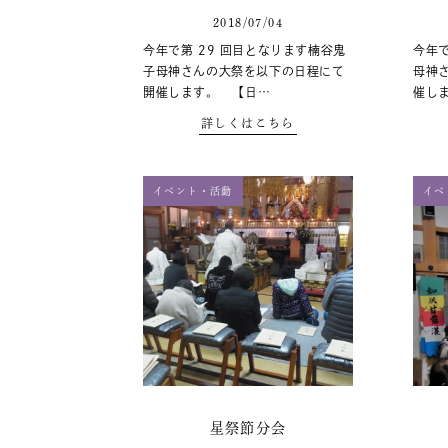
2018/07/04
今年で第 29 回目となります楠谷鬼
今年
子母神さんの大祭を以下の日程にて
母神
開催します。 【日…
催し
詳しくはこちら
イベント・活動
イベ
星祭節分会