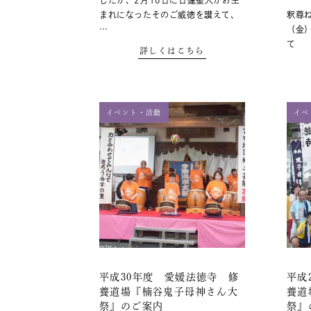
したが、2月16日に日蓮聖人がお生
まれになったそのご威徳を讃えて、
釈尊ね
…
（金）
て 
詳しくはこちら
イベント・活動
イベ
平成30年度 愛媛法徳寺 修
平成
養道場『楠谷鬼子母神さん大
養道
祭』のご案内
祭』