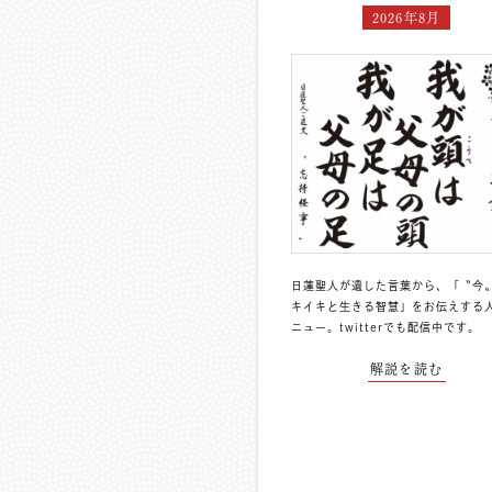
2026年8月
日蓮聖人が遺した言葉から、「〝今
キイキと生きる智慧」をお伝えする
ニュー。
twitterでも配信中
です。
解説を読む