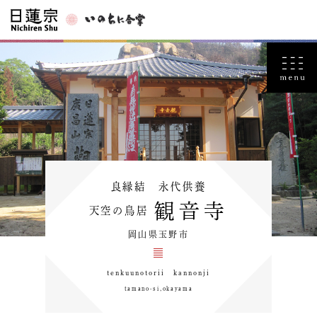
良縁結 永代供養
観音寺
天空の鳥居
岡山県玉野市
tenkuunotorii kannonji
tamano-si,okayama