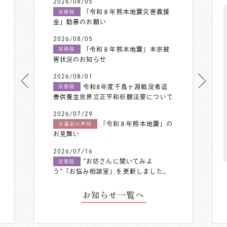
2026/08/05
「令和８年熊本地震災害義援
宗務院
金」勧募のお願い
2026/08/05
「令和８年熊本地震」本宗被
宗務院
害状況のお知らせ
2026/08/01
令和8年度千鳥ヶ淵戦没者追
宗務院
善供養並世界立正平和祈願法要について
2026/07/29
「令和８年熊本地震」の
日蓮宗の声明
お見舞い
2026/07/16
”お坊さんに聞いてみよ
宗務院
う”「お悩み相談室」を更新しました。
お知らせ一覧へ