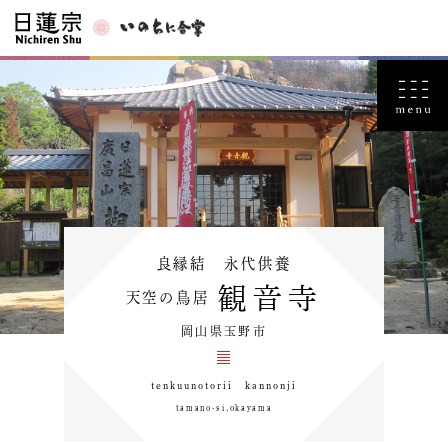
良縁結 永代供養
観音寺
天空の鳥居
岡山県玉野市
tenkuunotorii kannonji
tamano-si,okayama