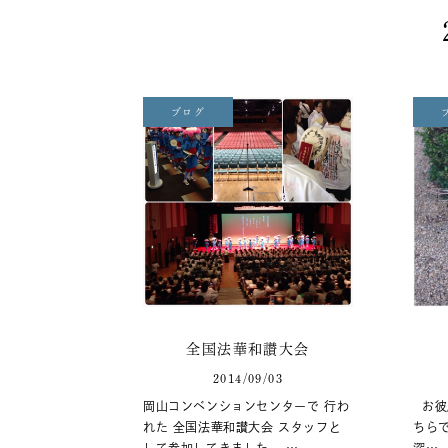
ブログ
全国法華和讃大会
2014/09/03
岡山コンベンションセンターで 行わ
お彼
れた 全国法華和讃大会 スタッフと
ちら