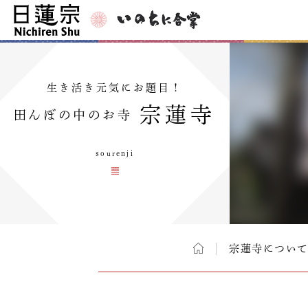
生き活き元気にお題目！
宗蓮寺
田んぼの中のお寺
sourenji
宗蓮寺につい