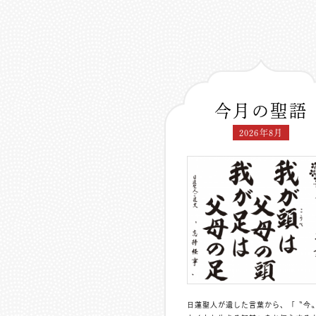
今月の聖語
2026年8月
日蓮聖人が遺した言葉から、「〝今