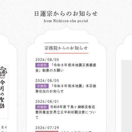
日蓮宗からのお知らせ
from Nichiren-shu portal
宗務院
お知らせ
からの
2026/08/05
「令和８年熊本地震災害義援
宗務院
金」勧募のお願い
2026/08/05
「令和８年熊本地震」本宗被
宗務院
害状況のお知らせ
2026/08/01
令和8年度千鳥ヶ淵戦没者追
宗務院
善供養並世界立正平和祈願法要につい
て
〟をイ
2026/07/29