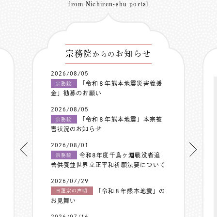
from Nichiren-shu portal
宗務院
お知らせ
からの
2026/08/05
「令和８年熊本地震災害義援
宗務院
金」勧募のお願い
2026/08/05
「令和８年熊本地震」本宗被
宗務院
害状況のお知らせ
2026/08/01
令和8年度千鳥ヶ淵戦没者追
宗務院
善供養並世界立正平和祈願法要について
2026/07/29
「令和８年熊本地震」の
日蓮宗の声明
お見舞い
2026/07/16