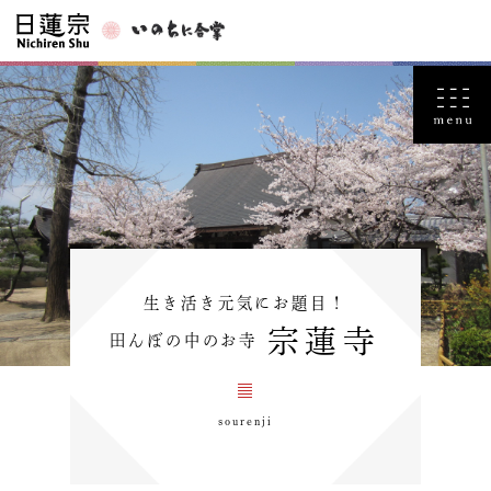
生き活き元気にお題目！
宗蓮寺
田んぼの中のお寺
sourenji