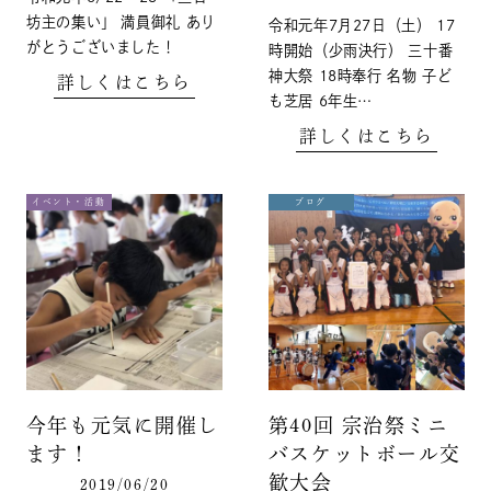
坊主の集い」 満員御礼 あり
令和元年7月27日（土） 17
がとうございました！
時開始（少雨決行） 三十番
神大祭 18時奉行 名物 子ど
詳しくはこちら
も芝居 6年生…
詳しくはこちら
イベント・活動
ブログ
今年も元気に開催し
第40回 宗治祭ミニ
ます！
バスケットボール交
歓大会
2019/06/20