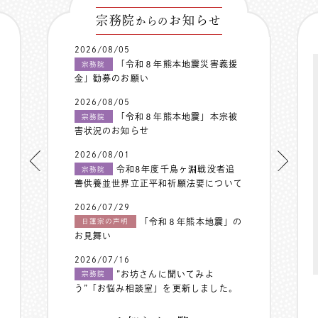
宗務院
お知らせ
からの
2026/08/05
「令和８年熊本地震災害義援
宗務院
金」勧募のお願い
2026/08/05
「令和８年熊本地震」本宗被
宗務院
害状況のお知らせ
2026/08/01
令和8年度千鳥ヶ淵戦没者追
宗務院
善供養並世界立正平和祈願法要について
2026/07/29
「令和８年熊本地震」の
日蓮宗の声明
お見舞い
2026/07/16
”お坊さんに聞いてみよ
宗務院
う”「お悩み相談室」を更新しました。