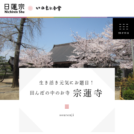
生き活き元気にお題目！
宗蓮寺
田んぼの中のお寺
sourenji