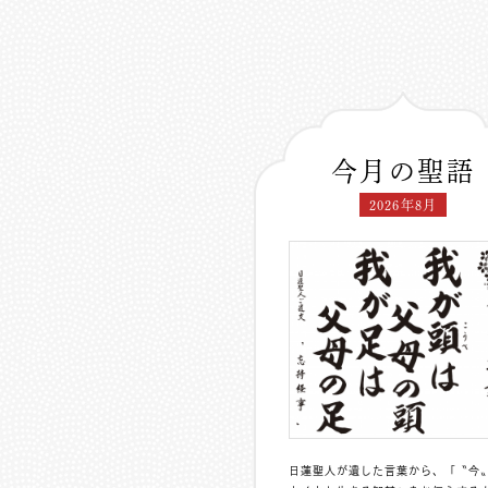
今月の聖語
2026年8月
日蓮聖人が遺した言葉から、「〝今