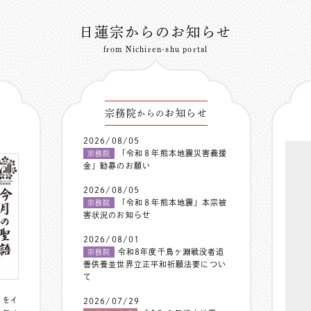
日蓮宗からのお知らせ
from Nichiren-shu portal
宗務院
お知らせ
からの
2026/08/05
「令和８年熊本地震災害義援
宗務院
金」勧募のお願い
2026/08/05
「令和８年熊本地震」本宗被
宗務院
害状況のお知らせ
2026/08/01
令和8年度千鳥ヶ淵戦没者追
宗務院
善供養並世界立正平和祈願法要につい
て
〟をイ
2026/07/29