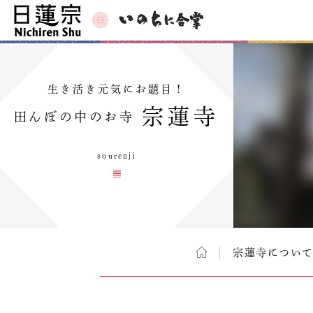
生き活き元気にお題目！
宗蓮寺
田んぼの中のお寺
sourenji
宗蓮寺につい