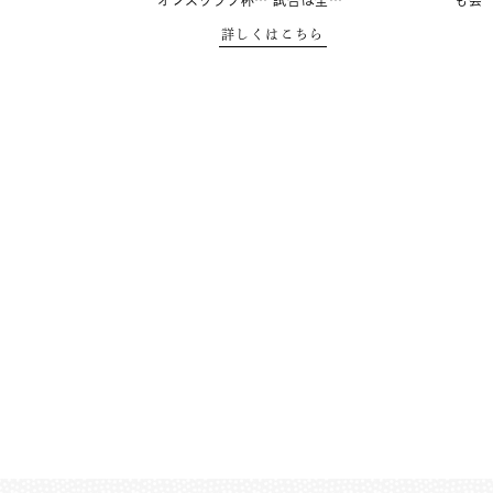
オンズクラブ杯… 試合は全…
も会
詳しくはこちら