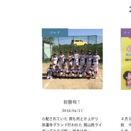
ブログ
イベ
初勝利！
2016/04/17
心配されていた 雨も何とか上がり
４月
宗蓮寺グランド行われた 岡山西ライ
校 