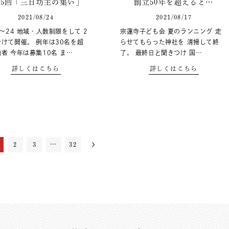
15回「三日坊主の集い」
創立50年を超えると…
2021/08/24
2021/08/17
3〜24 地域・人数制限をして 2
宗蓮寺子ども会 夏のランニング 走
けて開催。 例年は30名を超
らせてもらった神社を 清掃して終
者 今年は募集10名 ま…
了。 最終日と聞きつけ 国…
詳しくはこちら
詳しくはこちら
2
3
…
32