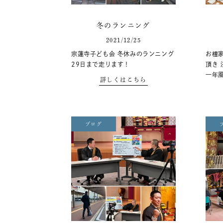
冬のランニング
2021/12/25
宗蓮寺子ども会 冬休みのランニング
お檀
29日まで走ります！
頂き 
一年
詳しくはこちら
ブログ