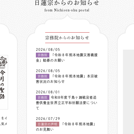
日蓮宗からのお知らせ
from Nichiren-shu portal
宗務院
お知らせ
からの
2026/08/05
「令和８年熊本地震災害義援
宗務院
金」勧募のお願い
2026/08/05
「令和８年熊本地震」本宗被
宗務院
害状況のお知らせ
2026/08/01
令和8年度千鳥ヶ淵戦没者追
宗務院
善供養並世界立正平和祈願法要につい
て
〟をイ
2026/07/29
人気メ
「令和８年熊本地震」
日蓮宗の声明
のお見舞い