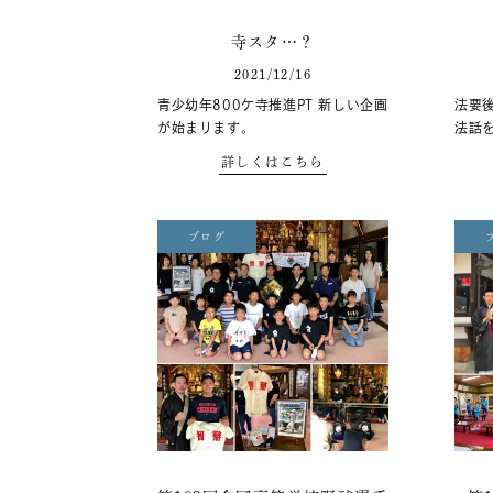
寺スタ…？
2021/12/16
青少幼年800ケ寺推進PT 新しい企画
法要
が始まります。
法話
詳しくはこちら
ブログ