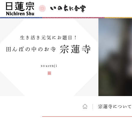
生き活き元気にお題目！
宗蓮寺
田んぼの中のお寺
sourenji
宗蓮寺につい