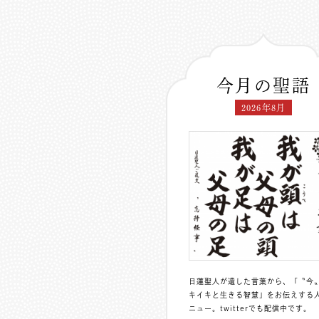
今月の聖語
2026年8月
日蓮聖人が遺した言葉から、「〝今
キイキと生きる智慧」をお伝えする
ニュー。
twitterでも配信中
です。