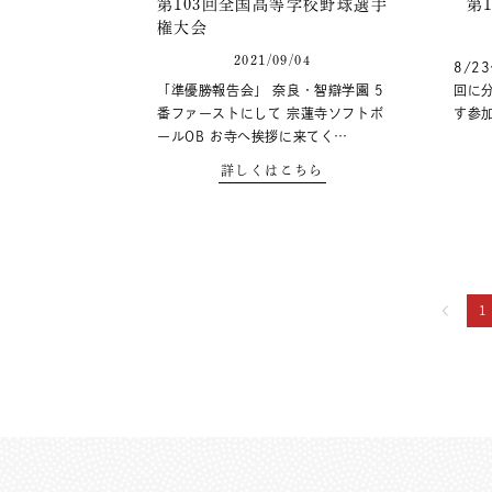
第103回全国高等学校野球選手
第
権大会
2021/09/04
8/2
「準優勝報告会」 奈良・智辯学園 5
回に分
番ファーストにして 宗蓮寺ソフトボ
す参加
ールOB お寺へ挨拶に来てく…
詳しくはこちら
1