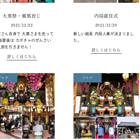
大黒祭・風邪封じ
内局就任式
2021/12/22
2021/12/20
家さん自身で 大黒さまを洗って
新しい総長 内局人事が決まりまし
法要後は カボチャのぜんざい
た。
風邪を引きません！
詳しくはこちら
詳しくはこちら
ブログ
ブログ