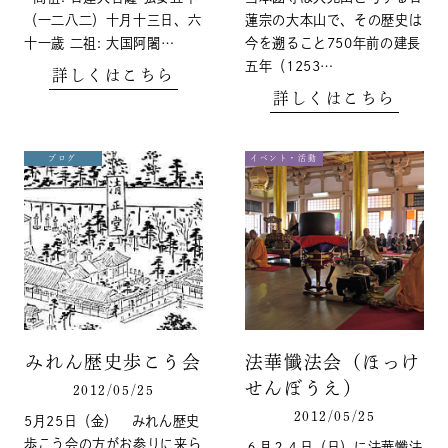
（一二八二）十月十三日、六
蓮宗の大本山で、その歴史は
十一歳 二祖: 大国阿闍…
今を遡ること750年前の建長
五年（1253…
詳しくはこちら
詳しくはこちら
ブログ
イベント・活動
みれん歴史歩こう会
法華懺法会（ほっけ
せんぼうえ）
2012/05/25
2012/05/25
5月25日（金） みれん歴史
歩こう会の方がお参りに来ら
６月２４日（日）に法華懺法