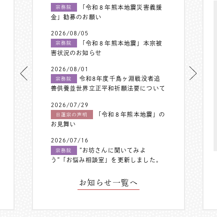
「令和８年熊本地震災害義援
宗務院
金」勧募のお願い
2026/08/05
「令和８年熊本地震」本宗被
宗務院
害状況のお知らせ
2026/08/01
令和8年度千鳥ヶ淵戦没者追
宗務院
善供養並世界立正平和祈願法要について
2026/07/29
「令和８年熊本地震」の
日蓮宗の声明
お見舞い
2026/07/16
”お坊さんに聞いてみよ
宗務院
う”「お悩み相談室」を更新しました。
お知らせ一覧へ