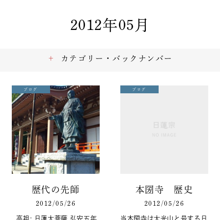
2012年05月
カテゴリー・バックナンバー
ブログ
ブログ
歴代の先師
本圀寺 歴史
2012/05/26
2012/05/26
高祖: 日蓮大菩薩 弘安五年
当本圀寺は大光山と号する日