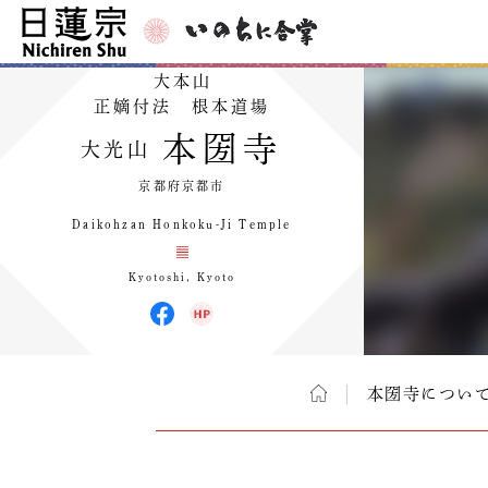
大本山
正嫡付法 根本道場
本圀寺
大光山
京都府京都市
Daikohzan Honkoku-Ji Temple
Kyotoshi, Kyoto
本圀寺につい