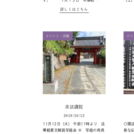
す。 １月１３日 年頭祝…
（土
詳しくはこちら
イベント・活動
イベ
求法講院
2019/10/12
11月12日（火） 午前11時より 法
〇聞法
華経要文解説写経会 ※ 写経の用具
易な