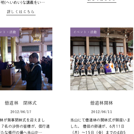
明(へいめい)な講義をい…
詳しくはこちら
ント・活動
イベント・活動
僧道林 閉林式
僧道林開林
2012/06/17
2012/06/11
林が無事閉林式を迎えまし
当山にて僧道林の開林式が御座いま
２７名の沙弥の皆様が、信行道
した。 僧侶の卵達が、6月11日
新たな修行の場へ当山か…
（月）〜15日（金）までの4泊5