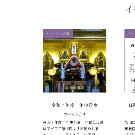
イ
イベント・活動
イベ
令和７年度 年中行事
日
2025/01/13
令和７年度 年中行事 年頭会以外
当山
はすべて午後1時よりお勤めしま
布教