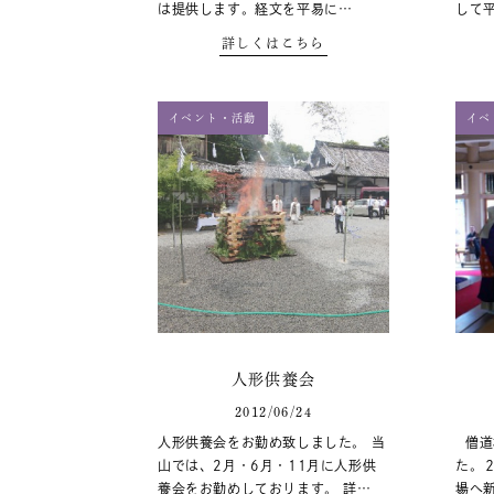
は提供します。経文を平易に…
して平
詳しくはこちら
イベント・活動
イベ
人形供養会
2012/06/24
人形供養会をお勤め致しました。 当
僧道
山では、2月・6月・11月に人形供
た。
養会をお勤めしております。 詳…
場へ