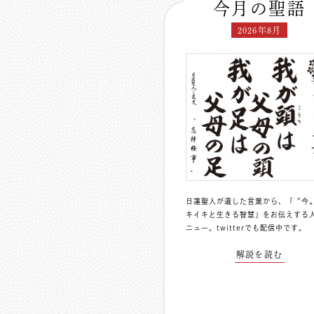
今月の聖語
2026年8月
日蓮聖人が遺した言葉から、「〝今
キイキと生きる智慧」をお伝えする
ニュー。
twitterでも配信中
です。
解説を読む