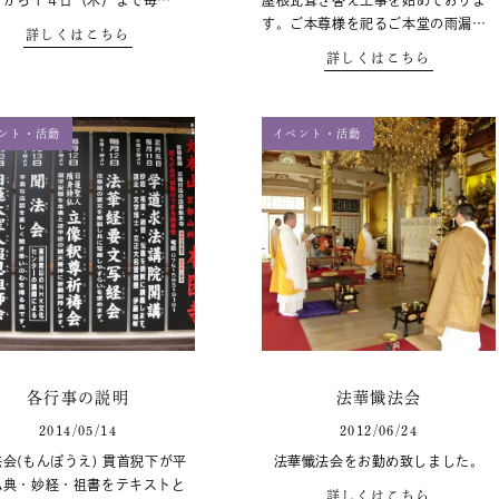
）から１４日（木）まで毎…
屋根瓦葺き替え工事を始めておりま
す。ご本尊様を祀るご本堂の雨漏…
詳しくはこちら
詳しくはこちら
ント・活動
イベント・活動
各行事の説明
法華懺法会
2014/05/14
2012/06/24
会(もんぼうえ) 貫首猊下が平
法華懺法会をお勤め致しました。
仏典・妙経・祖書をテキストと
詳しくはこちら