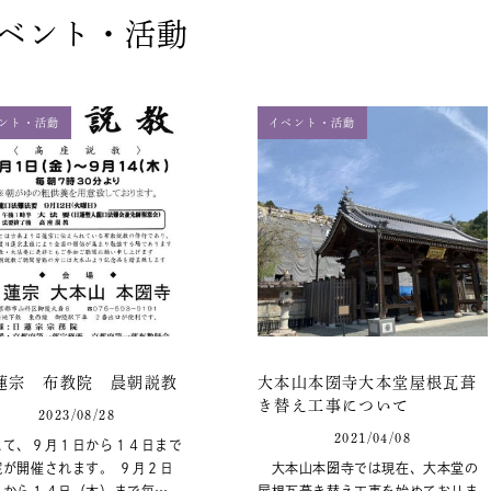
ベント・活動
ント・活動
イベント・活動
蓮宗 布教院 晨朝説教
大本山本圀寺大本堂屋根瓦葺
き替え工事について
2023/08/28
2021/04/08
にて、９月１日から１４日まで
院が開催されます。 ９月２日
大本山本圀寺では現在、大本堂の