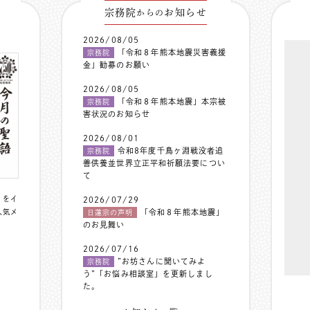
宗務院
お知らせ
からの
2026/08/05
「令和８年熊本地震災害義援
宗務院
金」勧募のお願い
2026/08/05
「令和８年熊本地震」本宗被
宗務院
害状況のお知らせ
2026/08/01
令和8年度千鳥ヶ淵戦没者追
宗務院
善供養並世界立正平和祈願法要につい
て
〟をイ
2026/07/29
人気メ
「令和８年熊本地震」
日蓮宗の声明
のお見舞い
2026/07/16
”お坊さんに聞いてみよ
宗務院
う”「お悩み相談室」を更新しまし
た。