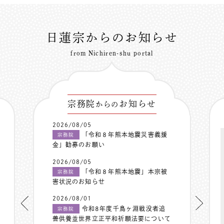
日蓮宗からのお知らせ
from Nichiren-shu portal
宗務院
お知らせ
からの
2026/08/05
「令和８年熊本地震災害義援
宗務院
金」勧募のお願い
2026/08/05
「令和８年熊本地震」本宗被
宗務院
害状況のお知らせ
2026/08/01
令和8年度千鳥ヶ淵戦没者追
宗務院
善供養並世界立正平和祈願法要について