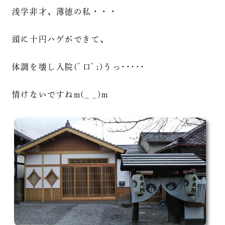
浅学非才、薄徳の私・・・
頭に十円ハゲができて、
体調を壊し入院(ﾟ口ﾟ;)うっ･････
情けないですねm(_ _)m