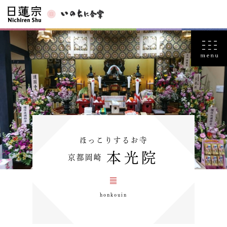
ほっこりするお寺
本光院
京都岡崎
honkouin