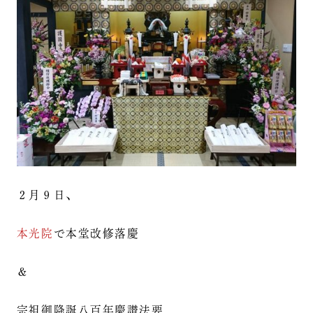
２月９日、
本光院
で本堂改修落慶
＆
宗祖御降誕八百年慶讃法要