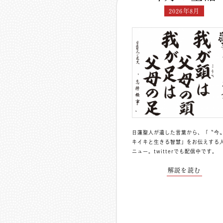
2026年8月
日蓮聖人が遺した言葉から、「〝今
キイキと生きる智慧」をお伝えする
ニュー。
twitterでも配信中
です。
解説を読む