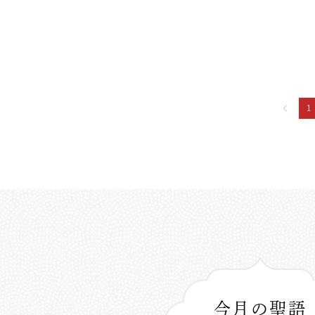
1
今月の聖語