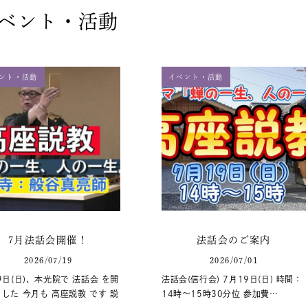
ベント・活動
ント・活動
イベント・活動
7月法話会開催！
法話会のご案内
2026/07/19
2026/07/01
9日(日)、本光院で 法話会 を開
法話会(信行会) 7月19日(日) 時間：
した 今月も 高座説教 です 説
14時～15時30分位 参加費…