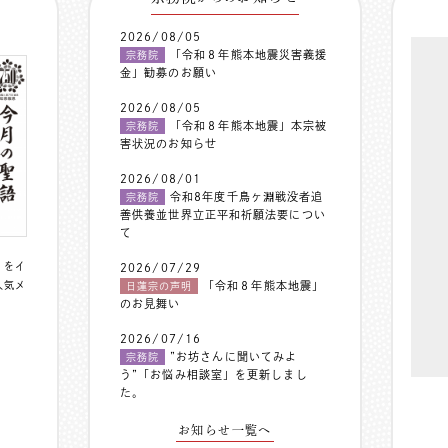
2026/08/05
「令和８年熊本地震災害義援
宗務院
金」勧募のお願い
2026/08/05
「令和８年熊本地震」本宗被
宗務院
害状況のお知らせ
2026/08/01
令和8年度千鳥ヶ淵戦没者追
宗務院
善供養並世界立正平和祈願法要につい
て
〟をイ
2026/07/29
人気メ
「令和８年熊本地震」
日蓮宗の声明
のお見舞い
2026/07/16
”お坊さんに聞いてみよ
宗務院
う”「お悩み相談室」を更新しまし
た。
お知らせ一覧へ