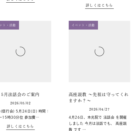
詳しくはこちら
ント・活動
イベント・活動
5月法話会のご案内
高座説教 ～先祖は守ってくれ
ますか？～
2026/05/02
2026/04/27
(信行会) 5月24日(日) 時間：
～15時30分位 参加費…
4月26日、本光院で 法話会 を開催
しました 今月は法話でも、 高座説
詳しくはこちら
教 です …