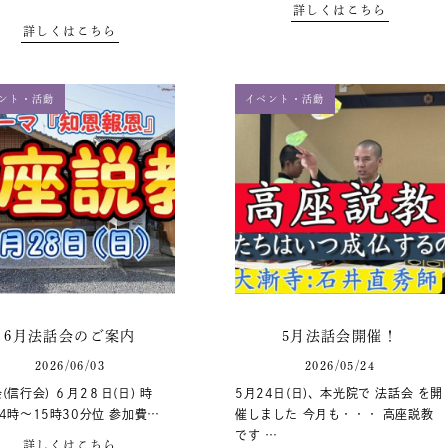
詳しくはこちら
詳しくはこちら
ント・活動
イベント・活動
6月法話会のご案内
5月法話会開催！
2026/06/03
2026/05/24
(信行会) ６月2８日(日) 時
5月24日(日)、本光院で 法話会 を開
4時～15時30分位 参加費…
催しました 今月も・・・ 高座説教
です …
詳しくはこちら