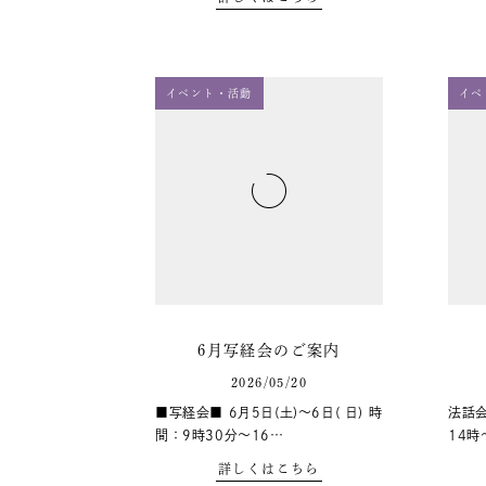
イベント・活動
イベ
6月写経会のご案内
2026/05/20
■写経会■ 6月5日(土)～6日( 日) 時
法話会
間：9時30分～16…
14時
詳しくはこちら