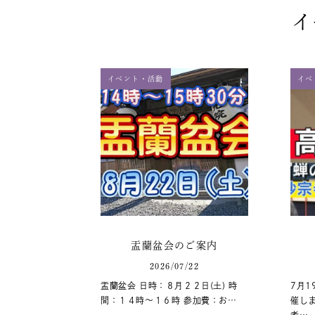
イ
イベント・活動
イベ
盂蘭盆会のご案内
2026/07/22
盂蘭盆会 日時：８月２２日(土) 時
7月1
間：１４時～１６時 参加費：お…
催しま