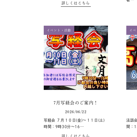
者…
詳しくはこちら
イベント・活動
イベ
7月写経会のご案内！
2026/06/22
写経会 ７月１０日(金)～１１日(土)
法話会
時間：9時30分～16…
間：1
詳しくはこちら