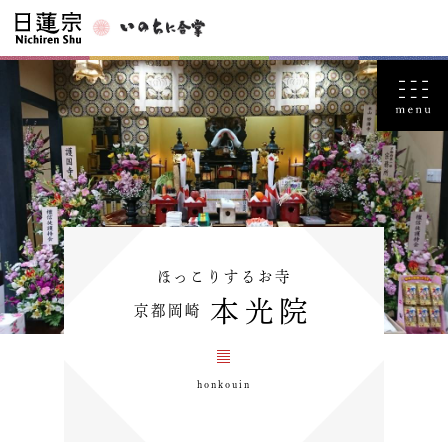
ほっこりするお寺
本光院
京都岡崎
honkouin