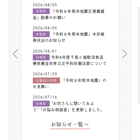
2026/08/05
「令和８年熊本地震災害義援
宗務院
金」勧募のお願い
2026/08/05
「令和８年熊本地震」本宗被
宗務院
害状況のお知らせ
2026/08/01
令和8年度千鳥ヶ淵戦没者追
宗務院
善供養並世界立正平和祈願法要について
2026/07/29
「令和８年熊本地震」の
日蓮宗の声明
お見舞い
2026/07/16
”お坊さんに聞いてみよ
宗務院
う”「お悩み相談室」を更新しました。
お知らせ一覧へ