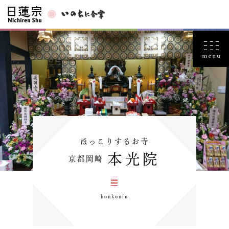
ほっこりするお寺
本光院
京都岡崎
honkouin