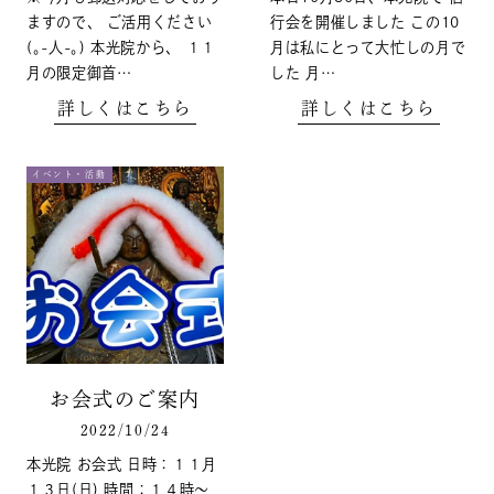
ますので、 ご活用ください
行会を開催しました この10
(｡-人-｡) 本光院から、 １１
月は私にとって大忙しの月で
月の限定御首…
した 月…
詳しくはこちら
詳しくはこちら
イベント・活動
お会式のご案内
2022/10/24
本光院 お会式 日時：１１月
１３日(日) 時間：１４時～