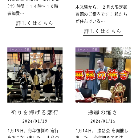
(土) 時間：１４時～１６時
本光院から、 ２月の限定御
参加費…
首題のご案内です！ 私たち
が住んでいる…
詳しくはこちら
詳しくはこちら
イベント・活動
イベント・活動
祈りを捧げる寒行
悪縁の怖さ
2024/01/19
2024/01/15
1月19日、毎年恒例の 寒行
1月14日、 法話会 を開催し
をおこないました。 山科の
ました。 今年初めての法