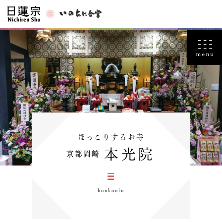
ほっこりするお寺
本光院
京都岡崎
honkouin