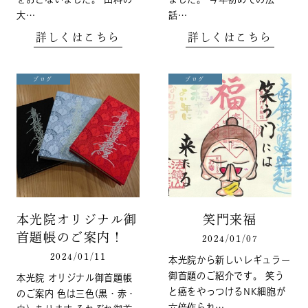
大…
話…
詳しくはこちら
詳しくはこちら
ブログ
ブログ
本光院オリジナル御
笑門来福
首題帳のご案内！
2024/01/07
2024/01/11
本光院から新しいレギュラー
御首題のご紹介です。 笑う
本光院 オリジナル御首題帳
と癌をやっつけるNK細胞が
のご案内 色は三色(黒・赤・
六倍作られ…