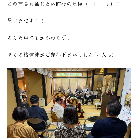
この言葉も通じない昨今の気候（￣□￣；）!!
暑すぎです！！
そんな中にもかかわらず、
多くの檀信徒がご参拝下さいました(｡-人-｡)