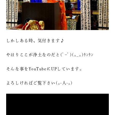
しかしある時、気付きます♪
やはりここが浄土なのだと(ﾟｰﾟ)(｡_｡)ｳﾝｳﾝ
そんな事をYouTubeにUPしています。
よろしければご覧下さい(｡-人-｡)