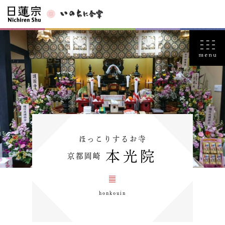
ほっこりするお寺
本光院
京都岡崎
honkouin