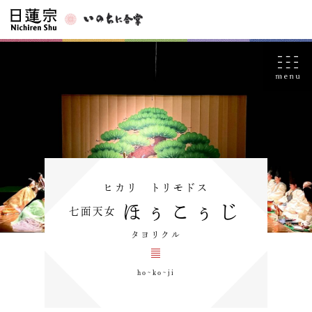
ヒカリ トリモドス
ほぅこぅじ
七面天女
タヨリクル
ho~ko~ji