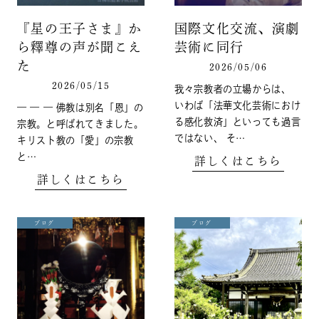
『星の王子さま』か
国際文化交流、演劇
ら釋尊の声が聞こえ
芸術に同行
た
2026/05/06
2026/05/15
我々宗教者の立場からは、
いわば「法華文化芸術におけ
— — — 佛教は別名「恩」の
る感化救済」といっても過言
宗教。と呼ばれてきました。
ではない、 そ…
キリスト教の「愛」の宗教
と…
詳しくはこちら
詳しくはこちら
ブログ
ブログ