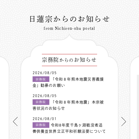
日蓮宗からのお知らせ
from Nichiren-shu portal
宗務院
お知らせ
からの
2026/08/05
「令和８年熊本地震災害義援
宗務院
金」勧募のお願い
2026/08/05
「令和８年熊本地震」本宗被
宗務院
害状況のお知らせ
2026/08/01
令和8年度千鳥ヶ淵戦没者追
宗務院
善供養並世界立正平和祈願法要について