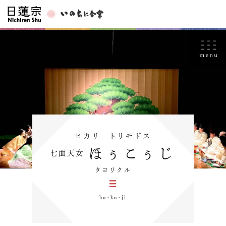
ヒカリ トリモドス
ほぅこぅじ
七面天女
タヨリクル
ho~ko~ji