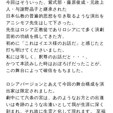
今回はそういった、紫式部・藤原俊成・元政上
人・与謝野晶子と継承された
日本仏教の普遍的思想を引き取るような演出を
アニシモフ先生はして下さった。
先生はロシア正教徒でありロシアにて多く演劇
芸術の功績を残してきた方、
初めに「これはイエス様のお話だ」と感じたと
打ち明けてくださいました。
私には等しく、釈尊のお話だと・・・、
かつて本読みした時はおぼろげだったことが、
この舞台によって確信をもちました。
ロシアバージョンとあえて今回の舞台構成を演
出家は限定されました。
劇中にて六条の宮は、あのようなお方との出逢
いは奇跡のような出逢いとして我が生涯に深く
刻まれ、それ故に生霊と化して現れます。 至福