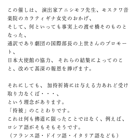
この催しは、 演出家アニシモフ先生、モスクワ音
楽院のカラティギナ女史のおかげ、
そして、何といっても事実上の渡せ橋そのものと
なった、
通訳であり劇団の国際部長の上世さんのプロモー
ト、
日本大使館の協力、 それらの結集によってのこ
と、改めて甚深の報恩を捧げます。
それにしても、 加持祈祷には与える力あれど受け
取り力なくば・・・、
という理念があります。
「持被」のことわりです。
これは何も佛道に限ったことではなく、例えば、
ロシア語がそもそもそうです。
（フランス語・ドイツ語・イタリア語なども）