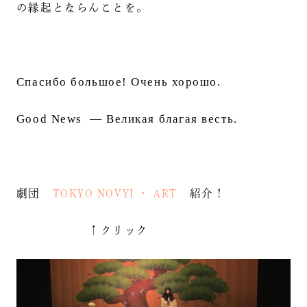
の縁起とならんことを。
Спасибо большое! Очень хорошо.
Good News — Великая благая весть.
劇団
TOKYO NOVYI ・ ART
紹介！
↑クリック