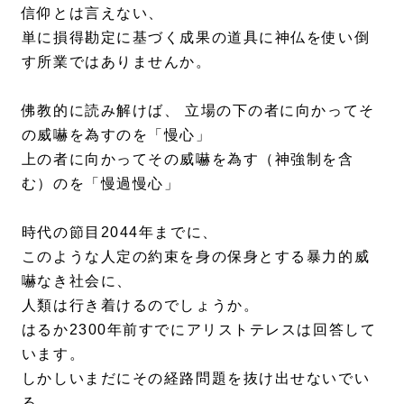
信仰とは言えない、
単に損得勘定に基づく成果の道具に神仏を使い倒
す所業ではありませんか。
佛教的に読み解けば、 立場の下の者に向かってそ
の威嚇を為すのを「慢心」
上の者に向かってその威嚇を為す（神強制を含
む）のを「慢過慢心」
時代の節目2044年までに、
このような人定の約束を身の保身とする暴力的威
嚇なき社会に、
人類は行き着けるのでしょうか。
はるか2300年前すでにアリストテレスは回答して
います。
しかしいまだにその経路問題を抜け出せないでい
る。