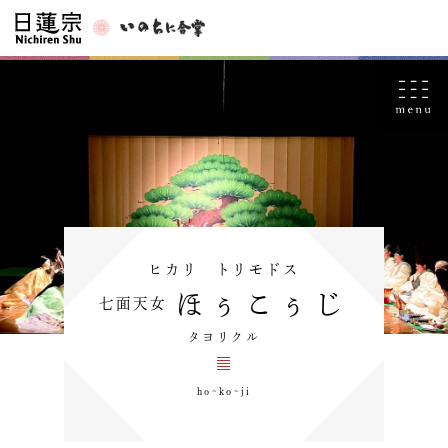
ヒカリ トリモドス
ほぅこぅじ
七面天女
タヨリクル
ho~ko~ji