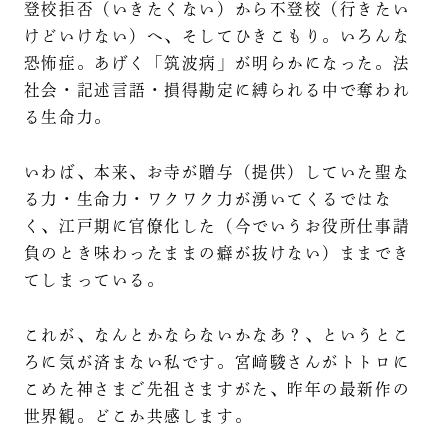
登校拒否（いきたくない）から不登校（行きたい
けどいけない）へ、そしてひきこもり。いろんな
恐怖症。あげく「筑波病」が明らかになった。法
社会・記述言語・損得勘定に縛られる中で奪われ
る生命力。
いわば、本来、お寺が贈与（提供）していた聖な
る力・生命力・ワクワク力が湧いてくるではな
く、江戸期に官僚化した（今でいうお役所仕事請
負のとき味わったままの癖が抜けない）ままでき
てしまっている。
これが、なんとかならないかなあ？、というとこ
ろに気が済まない私です。宮﨑駿さんがトトロに
こめた神さまご先祖さますがた、昨年の最新作の
世界観。どこか共感します。