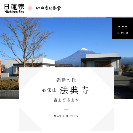
彌勒の丘
法典寺
妙栄山
富士宮市山本
WAT HOUTEN