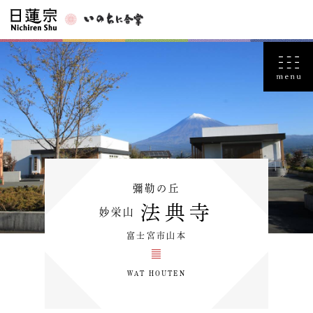
彌勒の丘
法典寺
妙栄山
富士宮市山本
WAT HOUTEN