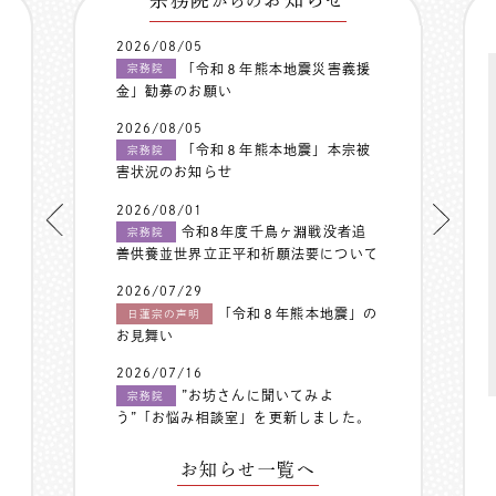
からの
2026/08/05
「令和８年熊本地震災害義援
宗務院
金」勧募のお願い
2026/08/05
「令和８年熊本地震」本宗被
宗務院
害状況のお知らせ
2026/08/01
令和8年度千鳥ヶ淵戦没者追
宗務院
善供養並世界立正平和祈願法要について
2026/07/29
「令和８年熊本地震」の
日蓮宗の声明
お見舞い
2026/07/16
”お坊さんに聞いてみよ
宗務院
う”「お悩み相談室」を更新しました。
お知らせ一覧へ