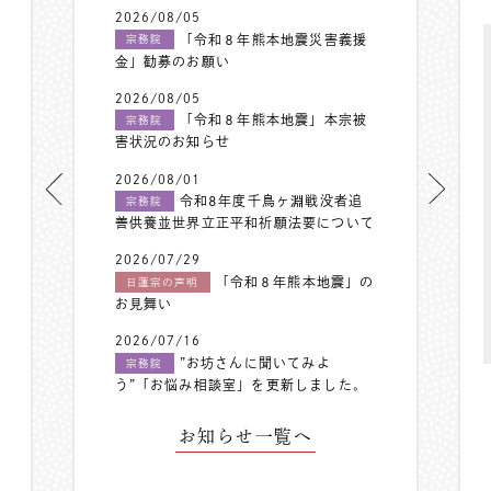
2026/08/05
「令和８年熊本地震災害義援
宗務院
金」勧募のお願い
2026/08/05
「令和８年熊本地震」本宗被
宗務院
害状況のお知らせ
2026/08/01
令和8年度千鳥ヶ淵戦没者追
宗務院
善供養並世界立正平和祈願法要について
2026/07/29
「令和８年熊本地震」の
日蓮宗の声明
お見舞い
2026/07/16
”お坊さんに聞いてみよ
宗務院
う”「お悩み相談室」を更新しました。
お知らせ一覧へ