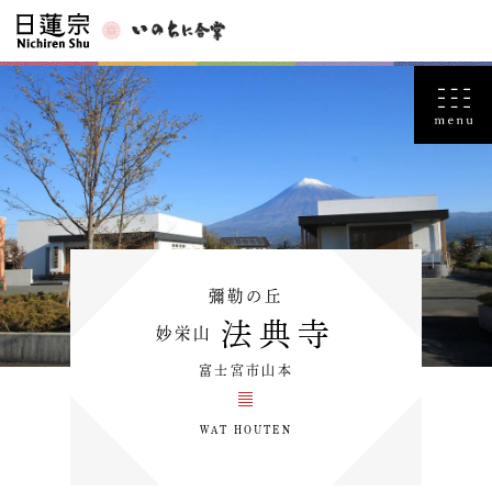
彌勒の丘
法典寺
妙栄山
富士宮市山本
WAT HOUTEN