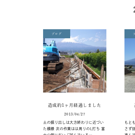
ブログ
造成約1ヶ月経過しました
2013/04/27
土の掘り出しは大方終わりに近づい
もと
た模様 次の作業はは周りのL打ち 富
さず