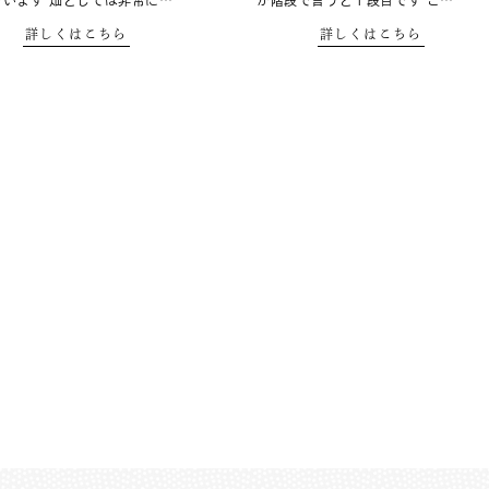
でいます 畑としては非常に…
が階段で言うと１段目です こ…
詳しくはこちら
詳しくはこちら