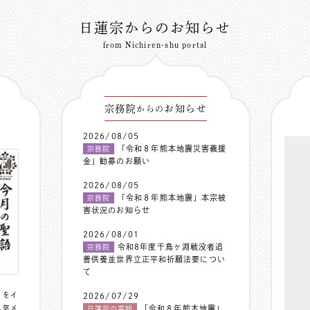
日蓮宗からのお知らせ
from Nichiren-shu portal
宗務院
お知らせ
からの
2026/08/05
「令和８年熊本地震災害義援
宗務院
金」勧募のお願い
2026/08/05
「令和８年熊本地震」本宗被
宗務院
害状況のお知らせ
2026/08/01
令和8年度千鳥ヶ淵戦没者追
宗務院
善供養並世界立正平和祈願法要につい
て
〟をイ
2026/07/29
人気メ
「令和８年熊本地震」
日蓮宗の声明