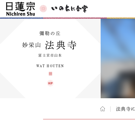
彌勒の丘
法典寺
妙栄山
富士宮市山本
WAT HOUTEN
法典寺