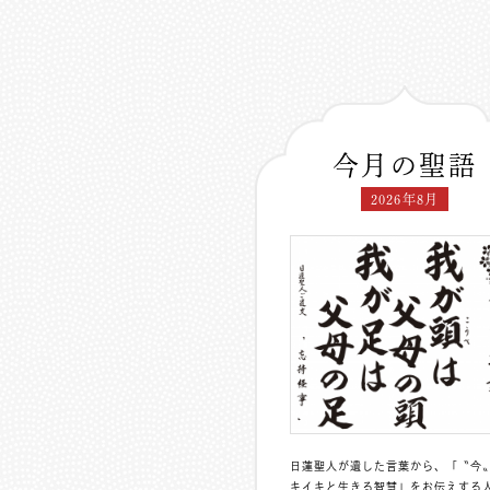
今月の聖語
2026年8月
日蓮聖人が遺した言葉から、「〝今
キイキと生きる智慧」をお伝えする