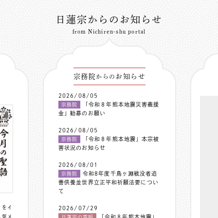
日蓮宗からのお知らせ
from Nichiren-shu portal
宗務院
お知らせ
からの
2026/08/05
「令和８年熊本地震災害義援
宗務院
金」勧募のお願い
2026/08/05
「令和８年熊本地震」本宗被
宗務院
害状況のお知らせ
2026/08/01
令和8年度千鳥ヶ淵戦没者追
宗務院
善供養並世界立正平和祈願法要につい
て
〟をイ
2026/07/29
人気メ
「令和８年熊本地震」
日蓮宗の声明