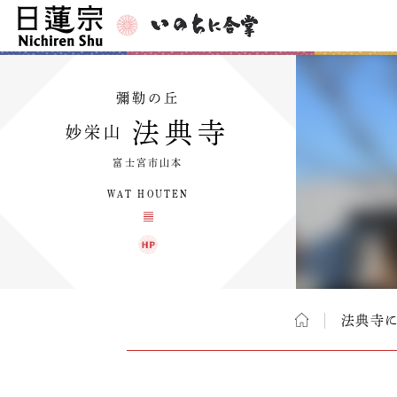
彌勒の丘
法典寺
妙栄山
富士宮市山本
WAT HOUTEN
法典寺