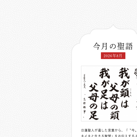
今月の聖語
2026年8月
日蓮聖人が遺した言葉から、「〝今
キイキと生きる智慧」をお伝えする