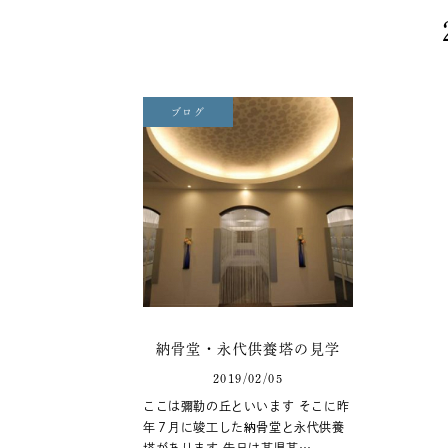
ブログ
納骨堂・永代供養塔の見学
2019/02/05
ここは彌勒の丘といいます そこに昨
年７月に竣工した納骨堂と永代供養