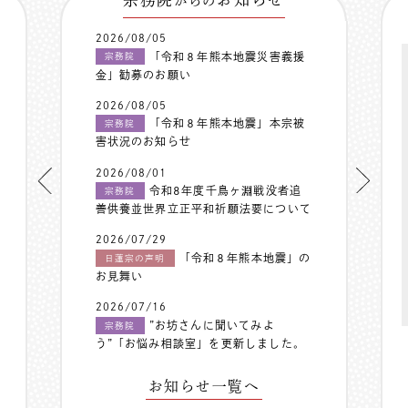
からの
2026/08/05
「令和８年熊本地震災害義援
宗務院
金」勧募のお願い
2026/08/05
「令和８年熊本地震」本宗被
宗務院
害状況のお知らせ
2026/08/01
令和8年度千鳥ヶ淵戦没者追
宗務院
善供養並世界立正平和祈願法要について
2026/07/29
「令和８年熊本地震」の
日蓮宗の声明
お見舞い
2026/07/16
”お坊さんに聞いてみよ
宗務院
う”「お悩み相談室」を更新しました。
お知らせ一覧へ