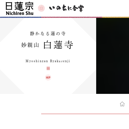
静かなる蓮の寺
白蓮寺
妙親山
Myoshinzan Byakurenji