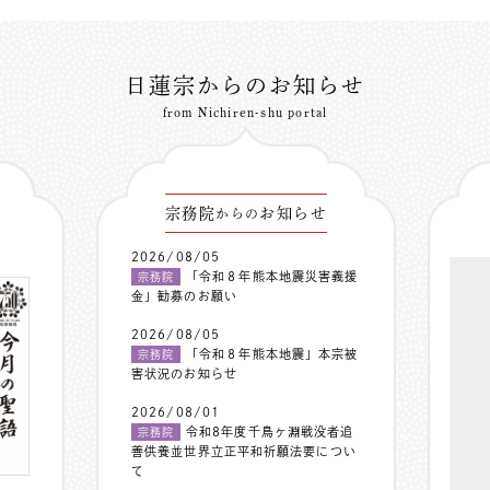
日蓮宗からのお知らせ
from Nichiren-shu portal
宗務院
お知らせ
からの
2026/08/05
「令和８年熊本地震災害義援
宗務院
金」勧募のお願い
2026/08/05
「令和８年熊本地震」本宗被
宗務院
害状況のお知らせ
2026/08/01
令和8年度千鳥ヶ淵戦没者追
宗務院
善供養並世界立正平和祈願法要につい
て