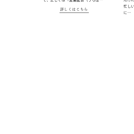
で、正しくは「孟蘭盆会（うらぼ…
んげ
忙し
詳しくはこちら
に…