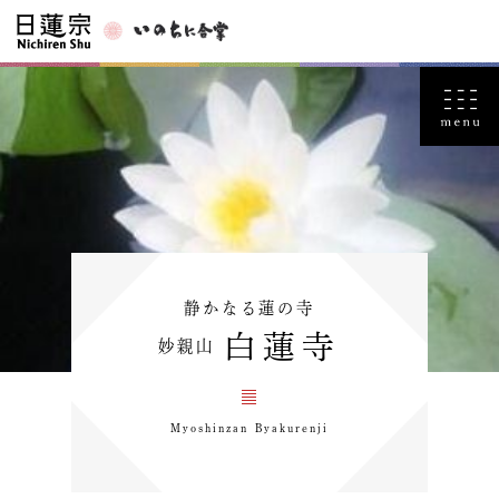
静かなる蓮の寺
白蓮寺
妙親山
Myoshinzan Byakurenji