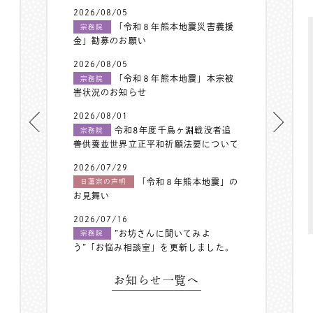
2026/08/05
「令和８年熊本地震災害義援
宗務院
金」勧募のお願い
2026/08/05
「令和８年熊本地震」本宗被
宗務院
害状況のお知らせ
2026/08/01
令和8年度千鳥ヶ淵戦没者追
宗務院
善供養並世界立正平和祈願法要について
2026/07/29
「令和８年熊本地震」の
日蓮宗の声明
お見舞い
2026/07/16
”お坊さんに聞いてみよ
宗務院
う”「お悩み相談室」を更新しました。
お知らせ一覧へ