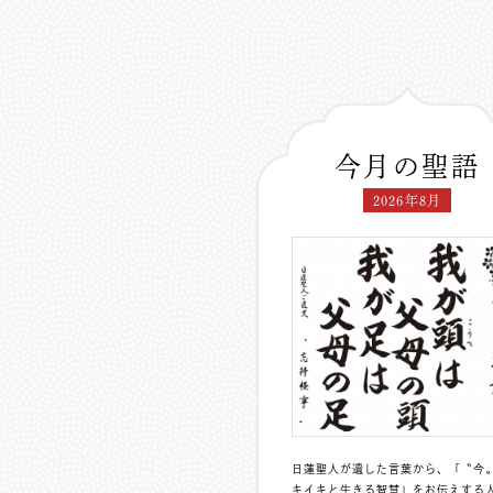
今月の聖語
2026年8月
日蓮聖人が遺した言葉から、「〝今
キイキと生きる智慧」をお伝えする