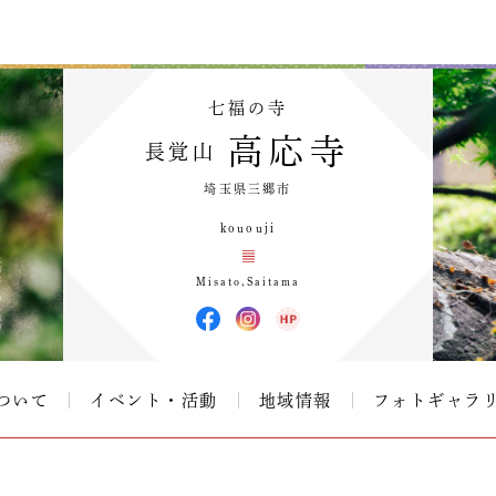
七福の寺
高応寺
長覚山
埼玉県三郷市
kououji
Misato,Saitama
ついて
イベント・活動
地域情報
フォトギャラ