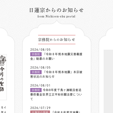
日蓮宗からのお知らせ
from Nichiren-shu portal
宗務院
お知らせ
からの
2026/08/05
「令和８年熊本地震災害義援
宗務院
金」勧募のお願い
2026/08/05
「令和８年熊本地震」本宗被
宗務院
害状況のお知らせ
2026/08/01
令和8年度千鳥ヶ淵戦没者追
宗務院
善供養並世界立正平和祈願法要につい
て
〟をイ
2026/07/29
人気メ
「令和８年熊本地震」
日蓮宗の声明