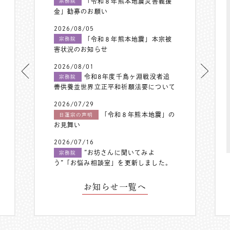
「令和８年熊本地震災害義援
宗務院
金」勧募のお願い
2026/08/05
「令和８年熊本地震」本宗被
宗務院
害状況のお知らせ
2026/08/01
令和8年度千鳥ヶ淵戦没者追
宗務院
善供養並世界立正平和祈願法要について
2026/07/29
「令和８年熊本地震」の
日蓮宗の声明
お見舞い
2026/07/16
”お坊さんに聞いてみよ
宗務院
う”「お悩み相談室」を更新しました。
お知らせ一覧へ