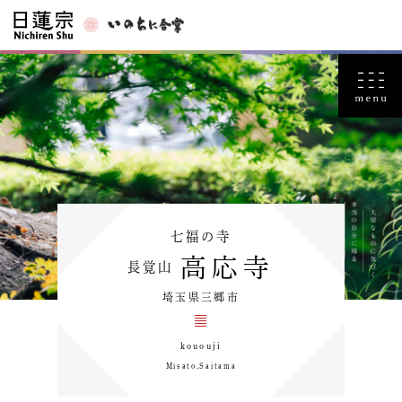
七福の寺
高応寺
長覚山
埼玉県三郷市
kououji
Misato,Saitama