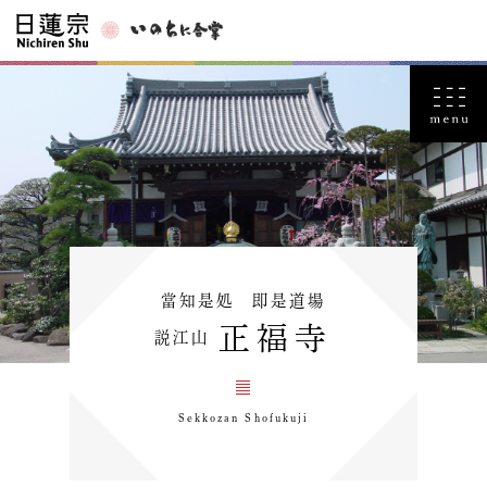
當知是処 即是道場
正福寺
説江山
Sekkozan Shofukuji