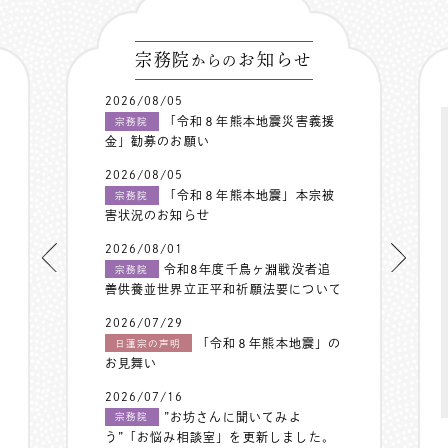
宗務院
お知らせ
からの
2026/08/05
「令和８年熊本地震災害義援
宗務院
金」勧募のお願い
2026/08/05
「令和８年熊本地震」本宗被
宗務院
害状況のお知らせ
2026/08/01
令和8年度千鳥ヶ淵戦没者追
宗務院
善供養並世界立正平和祈願法要について
2026/07/29
「令和８年熊本地震」の
日蓮宗の声明
お見舞い
2026/07/16
”お坊さんに聞いてみよ
宗務院
う”「お悩み相談室」を更新しました。