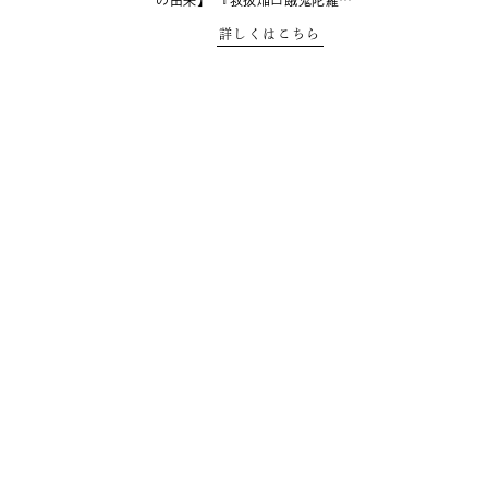
の由来】 『救抜焔口餓鬼陀羅…
詳しくはこちら