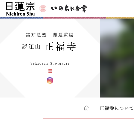
當知是処 即是道場
正福寺
説江山
Sekkozan Shofukuji
正福寺につい