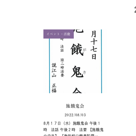
イベント・活動
施餓鬼会
2022/08/03
8月１７日（水）施餓鬼会 午後１
時 法話 午後２時 法要 【施餓鬼