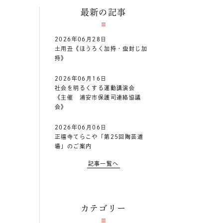
最新の記事
2026年06月28日
土用丑《ほうろく加持・虫封じ加
持》
2026年06月16日
社会を明るくする運動講演会
《主催 浦安市保護司連絡協議
会》
2026年06月06日
正福寺てらこや「第25回陶芸道
場」のご案内
記事一覧へ
カテゴリー