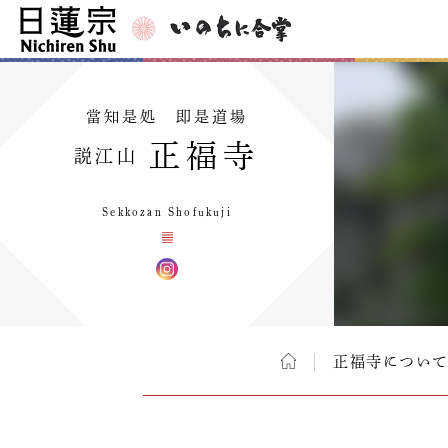
當知是処 即是道場
正福寺
説江山
Sekkozan Shofukuji
正福寺につい