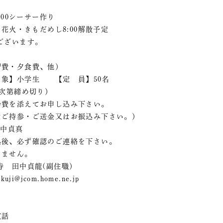
:00シーサー作り
・きもだめし8:00解散予定
ざいます。
費・夕食費、他）
象】小学生 【定 員】50名
り次第締め切り）
会費を添えてお申し込み下さい。
はご持参・ご送金又はお振込み下さい。）
田中貞真
込後、必ず確認のご連絡を下さい。
しません。
寺 田中貞龍(副住職）
i@jcom.home.ne.jp
電話