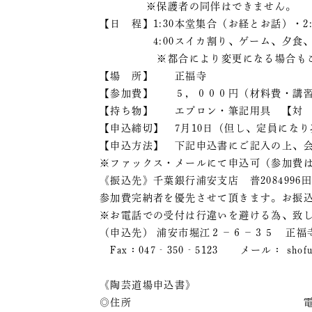
※保護者の同伴はできません。
【日 程】1:30本堂集合（お経とお話）・2
4:00スイカ割り、ゲーム、夕食、花火
※都合により変更になる場合もご
【場 所】 正福寺
【参加費】 ５，０００円（材料費・講習
【持ち物】 エプロン・筆記用具 【対 
【申込締切】 7月10日（但し、定員にな
【申込方法】 下記申込書にご記入の上、
※ファックス・メールにて申込可（参加費
《振込先》千葉銀行浦安支店 普2084996
参加費完納者を優先させて頂きます。お振
※お電話での受付は行違いを避ける為、致
（申込先） 浦安市堀江２－６－３５ 正福
Fax：047‐350‐5123 メール： shofukuj
《陶芸道場申込書》
◎住所 