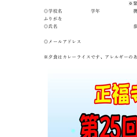
※緊急連
◎学校名 学
ふりがな
◎氏名 参加 初
◎メールア
※夕食はカレーライスです、アレルギーの