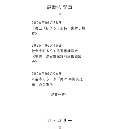
最新の記事
2026年06月28日
土用丑《ほうろく加持・虫封じ加
持》
2026年06月16日
社会を明るくする運動講演会
《主催 浦安市保護司連絡協議
会》
2026年06月06日
正福寺てらこや「第25回陶芸道
場」のご案内
記事一覧へ
カテゴリー