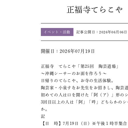
正福寺てらこや
イベント・活動
記事公開日：
2026年06月06日
開催日：2026年07月19日
正福寺 てらこや「第25回 陶芸道場」
～沖縄シーサーのお面を作ろう～
日帰りのてらこや、お寺の生活体験。
陶芸家・小泉すなお先生をお招きし、陶芸
初めての人は口を開けた「阿（ア）」形の
3回目以上の人は「阿」「吽」どちらかの
か。
記
【日 時】7月19日（日）※午後１時半集