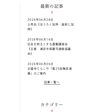
最新の記事
2026年06月28日
土用丑《ほうろく加持・虫封じ加
持》
2026年06月16日
社会を明るくする運動講演会
《主催 浦安市保護司連絡協議
会》
2026年06月06日
正福寺てらこや「第25回陶芸道
場」のご案内
記事一覧へ
カテゴリー