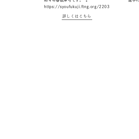
和４年春彼岸号です。 ↓
進学
https://syoufukuji.ftng.org/2203
詳しくはこちら