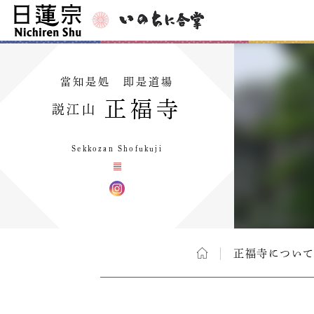
當知是処 即是道場
正福寺
説江山
Sekkozan Shofukuji
正福寺につい