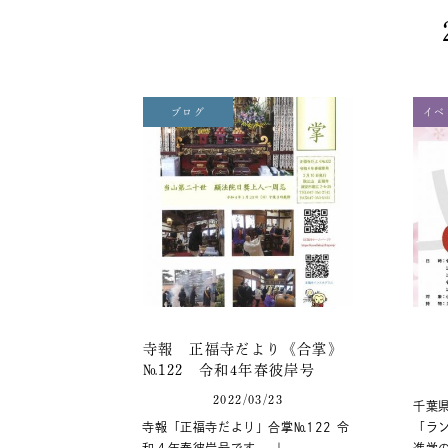
ブログ
イベ
寺報 正福寺だより《合掌》
№122 令和4年春彼岸号
2022/03/23
千葉
寺報「正福寺だより」合掌№122 令
「ラ