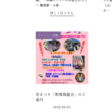
場」 ～沖縄シーサーのお面を作ろう
ィに協
～ 陶芸家・小泉…
（土
か…
詳しくはこちら
イベント・活動
花まつり「釈尊降誕会」のご
案内
2022/04/01