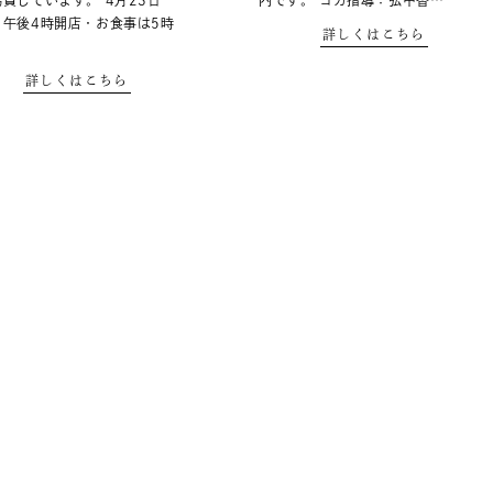
賛しています。 4月23日
内です。 ヨガ指導：弘中香…
）午後4時開店・お食事は5時
詳しくはこちら
詳しくはこちら