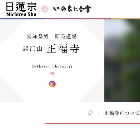
當知是処 即是道場
正福寺
説江山
Sekkozan Shofukuji
正福寺につい