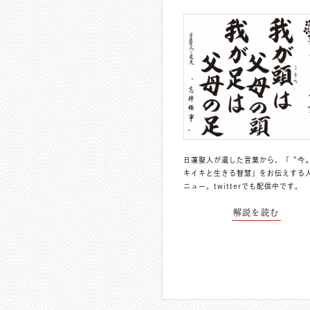
日蓮聖人が遺した言葉から、「〝今
キイキと生きる智慧」をお伝えする
ニュー。
twitterでも配信中
です。
解説を読む