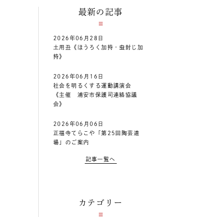
最新の記事
2026年06月28日
土用丑《ほうろく加持・虫封じ加
持》
2026年06月16日
社会を明るくする運動講演会
《主催 浦安市保護司連絡協議
会》
2026年06月06日
正福寺てらこや「第25回陶芸道
場」のご案内
記事一覧へ
カテゴリー