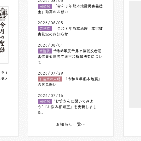
2026/08/05
「令和８年熊本地震災害義援
宗務院
金」勧募のお願い
2026/08/05
「令和８年熊本地震」本宗被
宗務院
害状況のお知らせ
2026/08/01
令和8年度千鳥ヶ淵戦没者追
宗務院
善供養並世界立正平和祈願法要につい
て
〟をイ
2026/07/29
人気メ
「令和８年熊本地震」
日蓮宗の声明
のお見舞い
2026/07/16
”お坊さんに聞いてみよ
宗務院
う”「お悩み相談室」を更新しまし
た。
お知らせ一覧へ