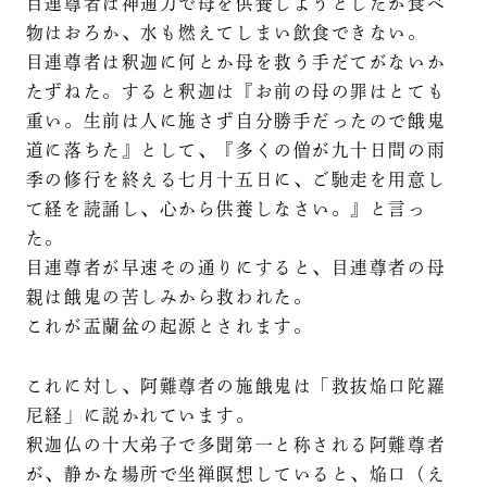
目連尊者は神通力で母を供養しようとしたが食べ
物はおろか、水も燃えてしまい飲食できない。
目連尊者は釈迦に何とか母を救う手だてがないか
たずねた。すると釈迦は『お前の母の罪はとても
重い。生前は人に施さず自分勝手だったので餓鬼
道に落ちた』として、『多くの僧が九十日間の雨
季の修行を終える七月十五日に、ご馳走を用意し
て経を読誦し、心から供養しなさい。』と言っ
た。
目連尊者が早速その通りにすると、目連尊者の母
親は餓鬼の苦しみから救われた。
これが盂蘭盆の起源とされます。
これに対し、阿難尊者の施餓鬼は「救抜焔口陀羅
尼経」に説かれています。
釈迦仏の十大弟子で多聞第一と称される阿難尊者
が、静かな場所で坐禅瞑想していると、焔口（え