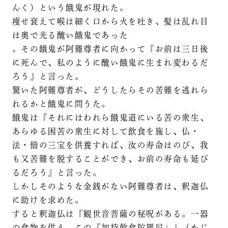
んく）という餓鬼が現れた。
痩せ衰えて喉は細く口から火を吐き、髪は乱れ目
は奥で光る醜い餓鬼であった
。その餓鬼が阿難尊者に向かって『お前は三日後
に死んで、私のように醜い餓鬼に生まれ変わるだ
ろう』と言った。
驚いた阿難尊者が、どうしたらその苦難を逃れら
れるかと餓鬼に問うた。
餓鬼は『それにはわれら餓鬼道にいる苦の衆生、
あらゆる困苦の衆生に対して飲食を施し、仏・
法・僧の三宝を供養すれば、汝の寿命はのび、我
も又苦難を脱することができ、お前の寿命も延び
るだろう』と言った。
しかしそのような金銭がない阿難尊者は、釈迦仏
に助けを求めた。
すると釈迦仏は『観世音菩薩の秘呪がある。一器
の食物を供え、この『加持飲食陀羅尼」』（かじ