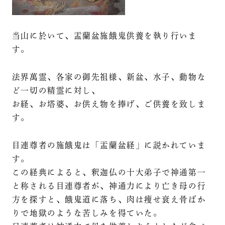
当山に於いて、盂蘭盆施餓鬼供養を執り行いま
す。
法界萬霊、各家の御先祖様、新盆、水子、動物な
ど一切の精霊に対し、
お経、お塔婆、お供え物を捧げ、ご供養を致しま
す。
目連尊者の施餓鬼は「盂蘭盆経」に説かれていま
す。
この経典によると、釈迦仏の十大弟子で神通第一
と称される目連尊者が、神通力により亡き母の行
方を探すと、餓鬼道に落ち、肉は痩せ衰え骨ばか
りで地獄のような苦しみを得ていた。