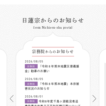
日蓮宗からのお知らせ
from Nichiren-shu portal
宗務院
お知らせ
からの
2026/08/05
「令和８年熊本地震災害義援
宗務院
金」勧募のお願い
2026/08/05
「令和８年熊本地震」本宗被
宗務院
害状況のお知らせ
2026/08/01
令和8年度千鳥ヶ淵戦没者追
宗務院
善供養並世界立正平和祈願法要について