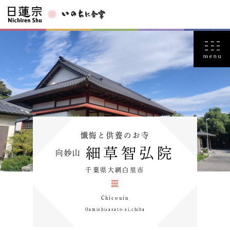
懴悔と供養のお寺
細草智弘院
向妙山
千葉県大網白里市
Chicouin
Oamishirasato-si,chiba