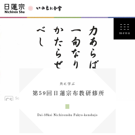
共に学ぶ
第59回日蓮宗布教研修所
Dai-59kai Nichirenshu Fukyo-kenshujo