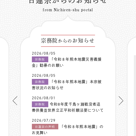
日蓮宗からのお知らせ
from Nichiren-shu portal
宗務院
お知らせ
からの
2026/08/05
「令和８年熊本地震災害義援
宗務院
金」勧募のお願い
2026/08/05
「令和８年熊本地震」本宗被
宗務院
害状況のお知らせ
2026/08/01
令和8年度千鳥ヶ淵戦没者追
宗務院
善供養並世界立正平和祈願法要について
2026/07/29
「令和８年熊本地震」の
日蓮宗の声明
お見舞い