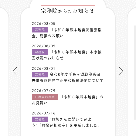
宗務院
お知らせ
からの
2026/08/05
「令和８年熊本地震災害義援
宗務院
金」勧募のお願い
2026/08/05
「令和８年熊本地震」本宗被
宗務院
害状況のお知らせ
2026/08/01
令和8年度千鳥ヶ淵戦没者追
宗務院
善供養並世界立正平和祈願法要について
2026/07/29
「令和８年熊本地震」の
日蓮宗の声明
お見舞い
2026/07/16
”お坊さんに聞いてみよ
宗務院
う”「お悩み相談室」を更新しました。