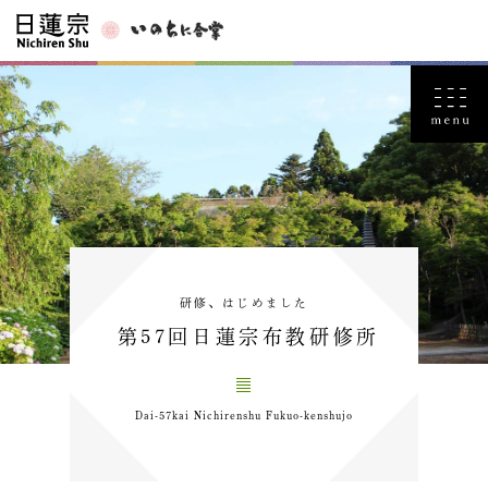
研修、はじめました
第57回日蓮宗布教研修所
Dai-57kai Nichirenshu Fukuo-kenshujo