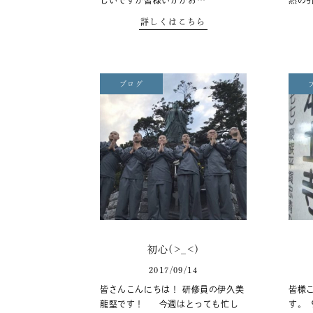
しいですが皆様いかがお…
然の
詳しくはこちら
ブログ
初心(>_<)
2017/09/14
皆さんこんにちは！ 研修員の伊久美
皆様
龍堅です！ 今週はとっても忙し
す。