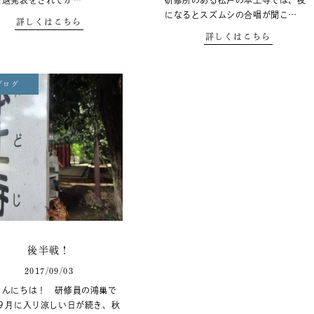
引退発表をされてか…
研修所のある松戸の本土寺では、夜
になるとスズムシの合唱が聞こ…
詳しくはこちら
詳しくはこちら
ブログ
後半戦！
2017/09/03
こんにちは！ 研修員の鴻巢で
 ９月に入り涼しい日が続き、秋