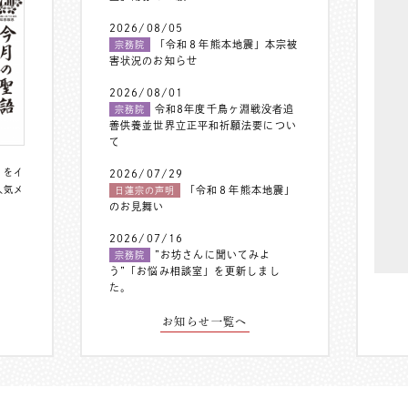
2026/08/05
「令和８年熊本地震」本宗被
宗務院
害状況のお知らせ
2026/08/01
令和8年度千鳥ヶ淵戦没者追
宗務院
善供養並世界立正平和祈願法要につい
て
〟をイ
2026/07/29
人気メ
「令和８年熊本地震」
日蓮宗の声明
のお見舞い
2026/07/16
”お坊さんに聞いてみよ
宗務院
う”「お悩み相談室」を更新しまし
た。
お知らせ一覧へ