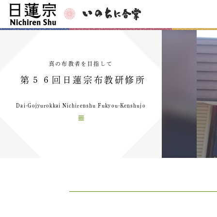
真の布教者を目指して
第５６回日蓮宗布教研修所
Dai-Gojyurokkai Nichirenshu Fukyou-Kenshujo