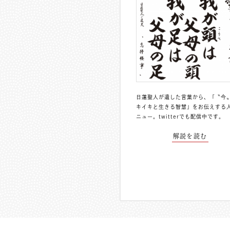
日蓮聖人が遺した言葉から、「〝今
キイキと生きる智慧」をお伝えする
ニュー。
twitterでも配信中
です。
解説を読む