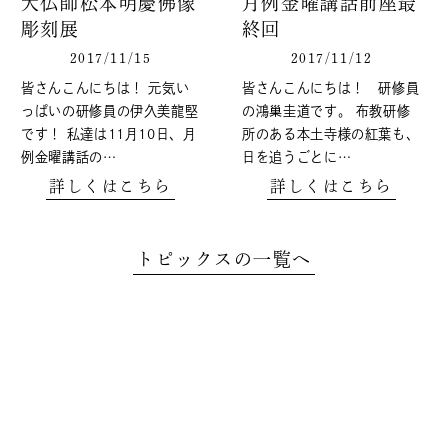
大仏師松本明慶佛像
月例金曜講話前座最
彫刻展
終回
2017/11/15
2017/11/12
皆さんこんにちは！ 元気い
皆さんこんにちは！ 研修員
っぱいの研修員の伊久美龍堅
の鴻巢圭道です。 布教研修
です！ 私達は11月10日、月
所のある本土寺様の紅葉も、
例金曜講話の…
日を追うごとに…
詳しくはこちら
詳しくはこちら
トピックスの一覧へ