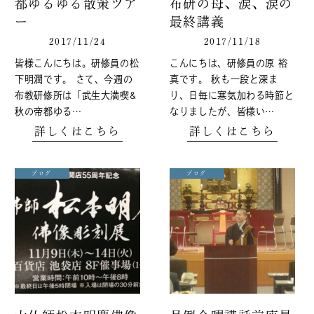
都ゆるゆる散策ツア
布研の母、涙、涙の
ー
最終講義
2017/11/24
2017/11/18
皆様こんにちは。研修員の松
こんにちは、研修員の原 裕
下明潤です。 さて、今週の
真です。 秋も一段と深ま
布教研修所は「武生大満喫&
り、日毎に寒気加わる時節と
秋の帝都ゆる…
なりましたが、皆様い…
詳しくはこちら
詳しくはこちら
ブログ
ブログ