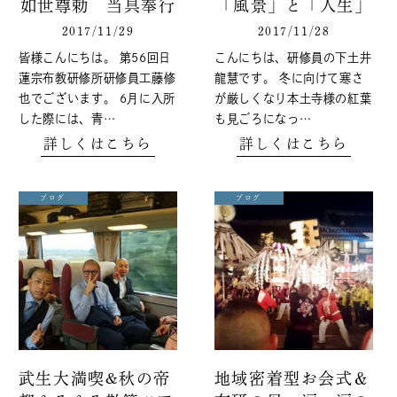
如世尊勅 当具奉行
「風景」と「人生」
2017/11/29
2017/11/28
皆様こんにちは。 第56回日
こんにちは、研修員の下土井
蓮宗布教研修所研修員工藤修
龍慧です。 冬に向けて寒さ
也でございます。 6月に入所
が厳しくなり本土寺様の紅葉
した際には、青…
も見ごろになっ…
詳しくはこちら
詳しくはこちら
ブログ
ブログ
武生大満喫&秋の帝
地域密着型お会式＆