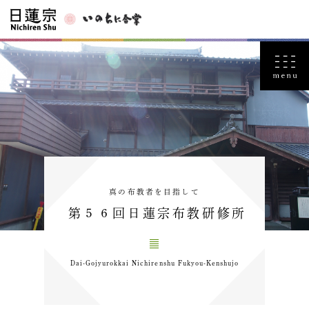
真の布教者を目指して
第５６回日蓮宗布教研修所
Dai-Gojyurokkai Nichirenshu Fukyou-Kenshujo