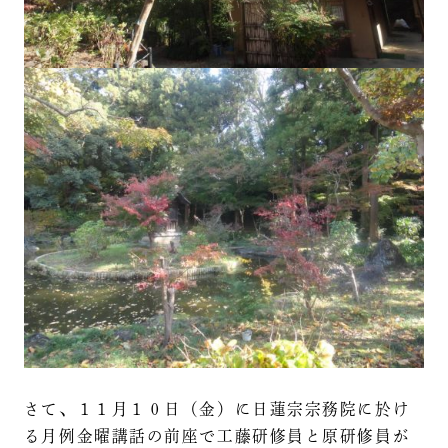
さて、１１月１０日（金）に日蓮宗宗務院に於け
る月例金曜講話の前座で工藤研修員と原研修員が