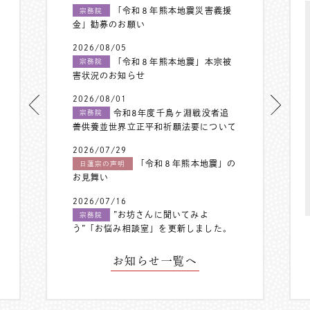
「令和８年熊本地震災害義援
宗務院
金」勧募のお願い
2026/08/05
「令和８年熊本地震」本宗被
宗務院
害状況のお知らせ
2026/08/01
令和8年度千鳥ヶ淵戦没者追
宗務院
善供養並世界立正平和祈願法要について
2026/07/29
「令和８年熊本地震」の
日蓮宗の声明
お見舞い
2026/07/16
”お坊さんに聞いてみよ
宗務院
う”「お悩み相談室」を更新しました。
お知らせ一覧へ