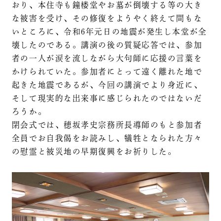
おり、本住寺も鐘楼堂やお墓が倒壊する等の大き
な被害を受け、その修復をようやく終えて間もな
いところに、令和6年元日の地震が発生し本堂が全
壊したのである。講演の後の質疑応答では、参加
者の一人が涙を流しながら大句師に応援の言葉を
かけられていた。参加者にとって遠く離れた地で
起きた地震であるが、今回の講演でより身近に、
そして現実的な出来事に感じられたのではないだ
ろうか。
閉会式では、穂坂孝史宗務所長導師のもと参加者
全員でお自我偈をお読みし、犠牲となられた方々
の慰霊と被災地の早期復興をお祈りした。