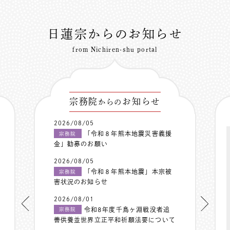
日蓮宗からのお知らせ
from Nichiren-shu portal
宗務院
お知らせ
からの
2026/08/05
「令和８年熊本地震災害義援
宗務院
金」勧募のお願い
2026/08/05
「令和８年熊本地震」本宗被
宗務院
害状況のお知らせ
2026/08/01
令和8年度千鳥ヶ淵戦没者追
宗務院
善供養並世界立正平和祈願法要について