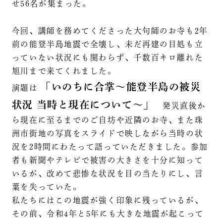
せ56名が集まった。
今回、講師を務めてくださった大句師のお寺も2年
前の能登半島地震で全壊し、未だ再建の目処も立
っていない状況にも関わらず、千数百キロ離れた
旭川まで来てくれました。
「いのちに合掌〜能登半島の被災
演題は
状況 当時と現在について〜」
発災直後か
ら現在に至るまでのご自坊や近隣のお寺、また珠
洲市街地の写真をスライドで映しながら当時の状
況を2時間にわたって語っていただきました。参加
者も新聞やテレビで被害の大きさを十分に知って
いるが、改めて悲惨な状況を目の当たりにし、言
葉を失っていた。
私たちにはこの地震が強く印象に残っているが、
その前、令和4年と5年にも大きな地震が起こって