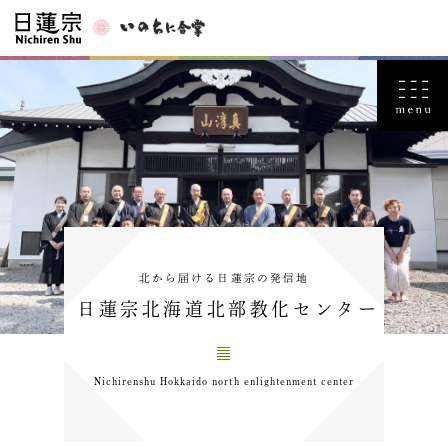
北から届ける日蓮宗の発信地
日蓮宗北海道北部教化センター
Nichirenshu Hokkaido north enlightenment center