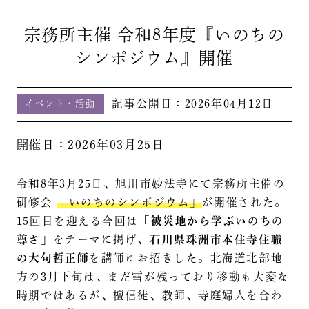
宗務所主催 令和8年度『いのちの
シンポジウム』開催
記事公開日：
2026年04月12日
イベント・活動
開催日：2026年03月25日
令和8年3月25日、旭川市妙法寺にて宗務所主催の
研修会
「いのちのシンポジウム」
が開催された。
15回目を迎える今回は
「被災地から学ぶいのちの
尊さ」
をテーマに掲げ、
石川県珠洲市本住寺住職
の大句哲正師
を講師にお招きした。北海道北部地
方の3月下旬は、まだ雪が残っており移動も大変な
時期ではあるが、檀信徒、教師、寺庭婦人を合わ