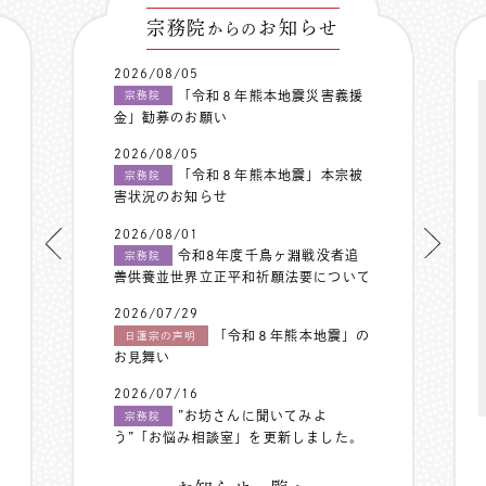
宗務院
お知らせ
からの
2026/08/05
「令和８年熊本地震災害義援
宗務院
金」勧募のお願い
2026/08/05
「令和８年熊本地震」本宗被
宗務院
害状況のお知らせ
2026/08/01
令和8年度千鳥ヶ淵戦没者追
宗務院
善供養並世界立正平和祈願法要について
2026/07/29
「令和８年熊本地震」の
日蓮宗の声明
お見舞い
2026/07/16
”お坊さんに聞いてみよ
宗務院
う”「お悩み相談室」を更新しました。