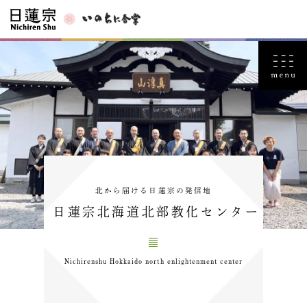
北から届ける日蓮宗の発信地
日蓮宗北海道北部教化センター
Nichirenshu Hokkaido north enlightenment center