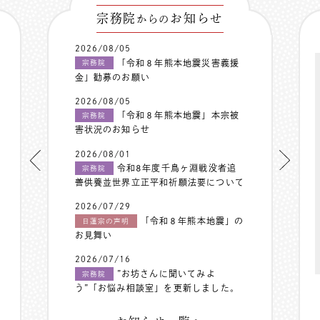
宗務院
お知らせ
からの
2026/08/05
「令和８年熊本地震災害義援
宗務院
金」勧募のお願い
2026/08/05
「令和８年熊本地震」本宗被
宗務院
害状況のお知らせ
2026/08/01
令和8年度千鳥ヶ淵戦没者追
宗務院
善供養並世界立正平和祈願法要について
2026/07/29
「令和８年熊本地震」の
日蓮宗の声明
お見舞い
2026/07/16
”お坊さんに聞いてみよ
宗務院
う”「お悩み相談室」を更新しました。