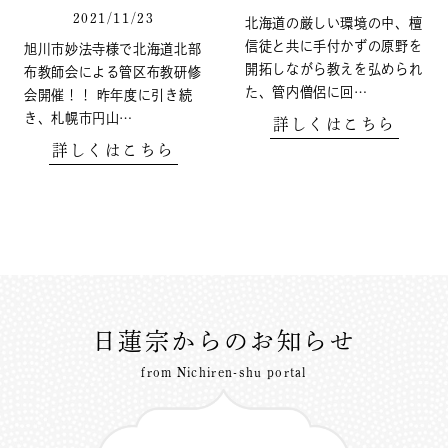
2021/11/23
北海道の厳しい環境の中、檀
信徒と共に手付かずの原野を
旭川市妙法寺様で北海道北部
開拓しながら教えを弘められ
布教師会による管区布教研修
た、管内僧侶に回…
会開催！！ 昨年度に引き続
き、札幌市円山…
詳しくはこちら
詳しくはこちら
日蓮宗からのお知らせ
from Nichiren-shu portal