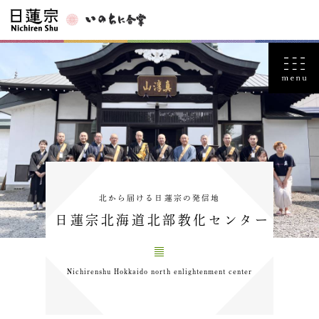
北から届ける日蓮宗の発信地
日蓮宗北海道北部教化センター
Nichirenshu Hokkaido north enlightenment center