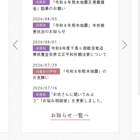
「令和８年熊本地震災害義援
宗務院
金」勧募のお願い
2026/08/05
「令和８年熊本地震」本宗被
宗務院
害状況のお知らせ
2026/08/01
令和8年度千鳥ヶ淵戦没者追
宗務院
善供養並世界立正平和祈願法要について
2026/07/29
「令和８年熊本地震」の
日蓮宗の声明
お見舞い
2026/07/16
”お坊さんに聞いてみよ
宗務院
う”「お悩み相談室」を更新しました。
お知らせ一覧へ