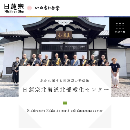
北から届ける日蓮宗の発信地
日蓮宗北海道北部教化センター
Nichirenshu Hokkaido north enlightenment center